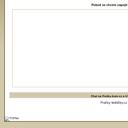
Pokud se chcete zapojit 
Chat na
Fretka.kom.cz
a
U
Pračky-ledničky.cz