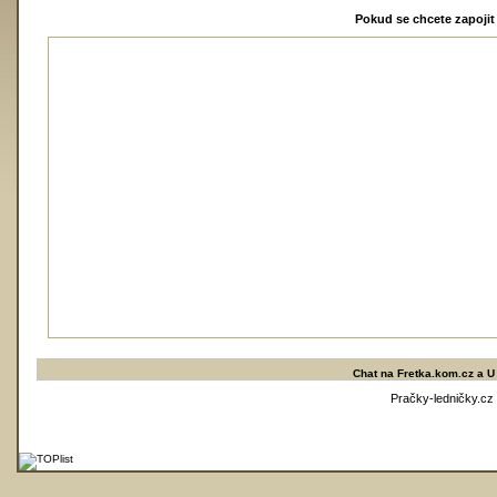
Pokud se chcete zapojit 
Chat na
Fretka.kom.cz
a
U
Pračky-ledničky.cz