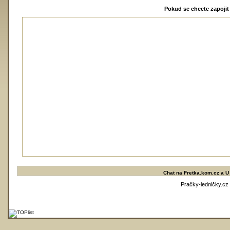
Pokud se chcete zapojit 
Chat na
Fretka.kom.cz
a
U
Pračky-ledničky.cz