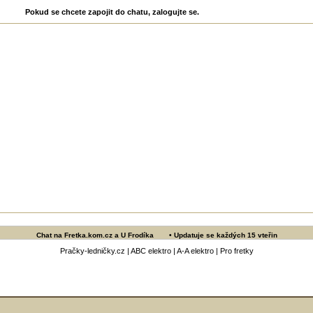
Pokud se chcete zapojit do chatu, zalogujte se.
Chat na
Fretka.kom.cz
a
U Frodíka
• Updatuje se každých
15
vteřin
Pračky-ledničky.cz
|
ABC elektro
|
A-A elektro
|
Pro fretky