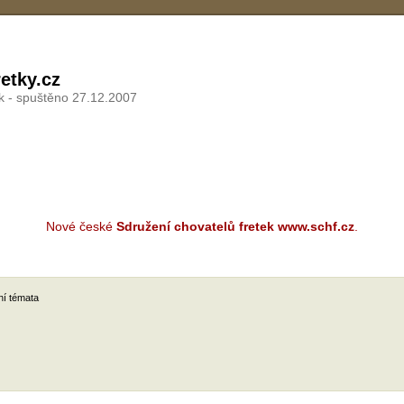
etky.cz
k - spuštěno 27.12.2007
Nové české
Sdružení chovatelů fretek www.schf.cz
.
ní témata