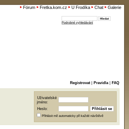
Fórum
Fretka.kom.cz
U Frodíka
Chat
Galerie
Podrobné vyhledávání
Registrovat
|
Pravidla
|
FAQ
Uživatelské
jméno:
Heslo:
Přihlásit mě automaticky při každé návštěvě