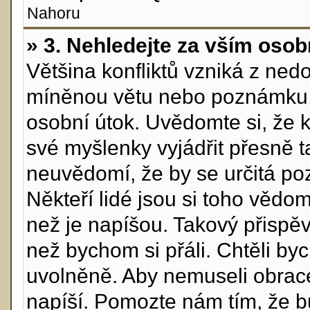
Nahoru
» 3. Nehledejte za vším osob
Většina konfliktů vzniká z ne
míněnou větu nebo poznámku, 
osobní útok. Uvědomte si, že 
své myšlenky vyjádřit přesně ta
neuvědomí, že by se určitá p
Někteří lidé jsou si toho vědo
než je napíšou. Takový přispěva
než bychom si přáli. Chtěli byc
uvolněně. Aby nemuseli obrace
napíší. Pomozte nám tím, že bu