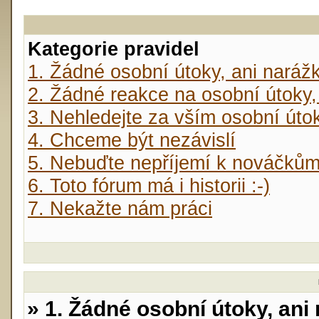
Kategorie pravidel
1. Žádné osobní útoky, ani naráž
2. Žádné reakce na osobní útoky,
3. Nehledejte za vším osobní úto
4. Chceme být nezávislí
5. Nebuďte nepříjemí k nováčků
6. Toto fórum má i historii :-)
7. Nekažte nám práci
» 1. Žádné osobní útoky, ani