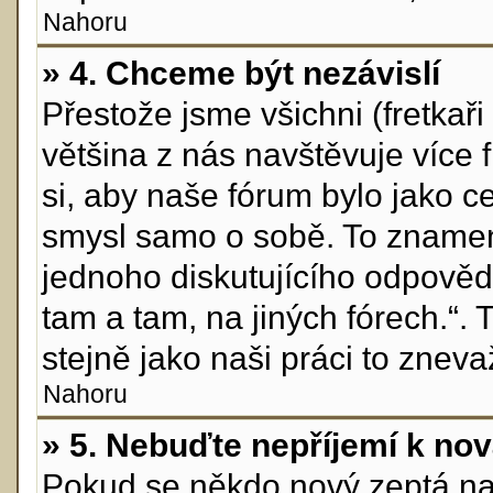
Nahoru
» 4. Chceme být nezávislí
Přestože jsme všichni (fretkaři 
většina z nás navštěvuje více 
si, aby naše fórum bylo jako c
smysl samo o sobě. To znamen
jednoho diskutujícího odpovědě
tam a tam, na jiných fórech.“.
stejně jako naši práci to zneva
Nahoru
» 5. Nebuďte nepříjemí k n
Pokud se někdo nový zeptá na n