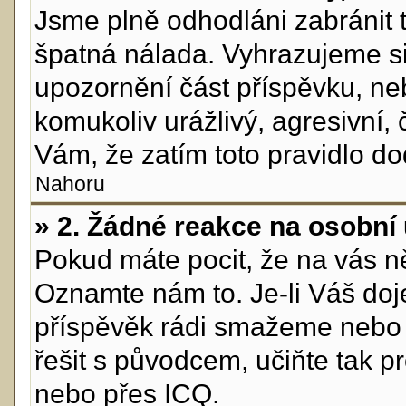
Jsme plně odhodláni zabránit t
špatná nálada. Vyhrazujeme s
upozornění část příspěvku, neb
komukoliv urážlivý, agresivní,
Vám, že zatím toto pravidlo do
Nahoru
» 2. Žádné reakce na osobní 
Pokud máte pocit, že na vás ně
Oznamte nám to. Je-li Váš doj
příspěvěk rádi smažeme nebo 
řešit s původcem, učiňte tak 
nebo přes ICQ.