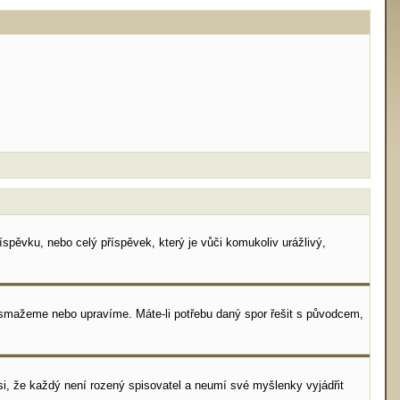
spěvku, nebo celý příspěvek, který je vůči komukoliv urážlivý,
i smažeme nebo upravíme. Máte-li potřebu daný spor řešit s původcem,
i, že každý není rozený spisovatel a neumí své myšlenky vyjádřit