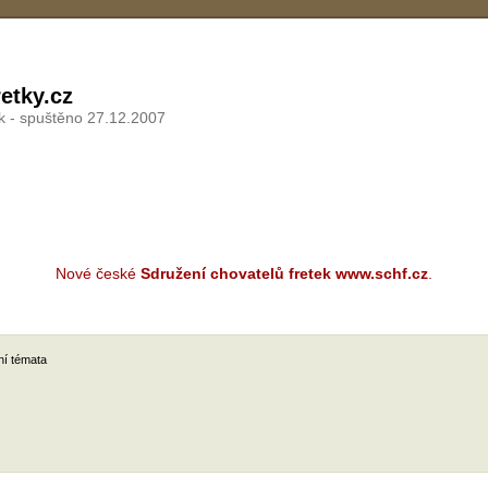
etky.cz
k - spuštěno 27.12.2007
Nové české
Sdružení chovatelů fretek www.schf.cz
.
ní témata