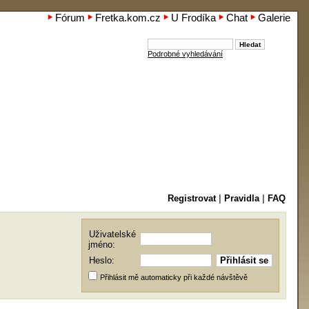
Fórum
Fretka.kom.cz
U Frodíka
Chat
Galerie
Podrobné vyhledávání
Registrovat
|
Pravidla
|
FAQ
Uživatelské
jméno:
Heslo:
Přihlásit mě automaticky při každé návštěvě