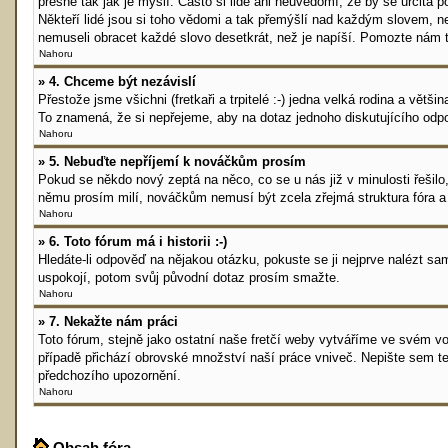
přesně tak jak je myslí. Často si lidé ani neuvědomí, že by se určit
Někteří lidé jsou si toho vědomi a tak přemýšlí nad každým slovem, než
nemuseli obracet každé slovo desetkrát, než je napíší. Pomozte nám tí
Nahoru
» 4. Chceme být nezávislí
Přestože jsme všichni (fretkaři a trpitelé :-) jedna velká rodina a vě
To znamená, že si nepřejeme, aby na dotaz jednoho diskutujícího odpov
Nahoru
» 5. Nebuďte nepříjemí k nováčkům prosím
Pokud se někdo nový zeptá na něco, co se u nás již v minulosti řešil
němu prosím milí, nováčkům nemusí být zcela zřejmá struktura fóra a 
Nahoru
» 6. Toto fórum má i historii :-)
Hledáte-li odpověď na nějakou otázku, pokuste se ji nejprve nalézt sa
uspokojí, potom svůj původní dotaz prosím smažte.
Nahoru
» 7. Nekažte nám práci
Toto fórum, stejně jako ostatní naše fretčí weby vytváříme ve svém v
případě přichází obrovské množství naší práce vniveč. Nepište sem te
předchozího upozornění.
Nahoru
Obsah fóra