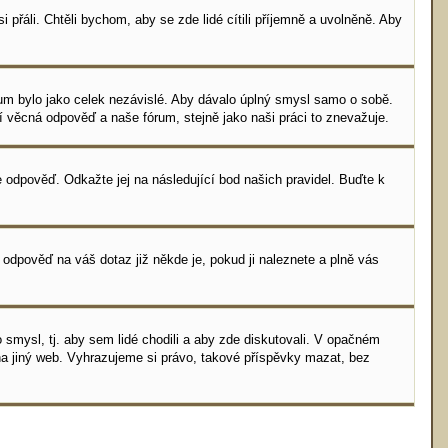
 přáli. Chtěli bychom, aby se zde lidé cítili příjemně a uvolněně. Aby
fórum bylo jako celek nezávislé. Aby dávalo úplný smysl samo o sobě.
ní věcná odpověď a naše fórum, stejně jako naši práci to znevažuje.
 odpověď. Odkažte jej na následující bod našich pravidel. Buďte k
 odpověď na váš dotaz již někde je, pokud ji naleznete a plně vás
smysl, tj. aby sem lidé chodili a aby zde diskutovali. V opačném
na jiný web. Vyhrazujeme si právo, takové příspěvky mazat, bez