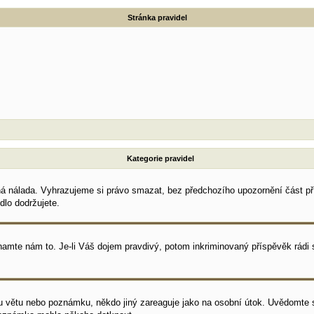
Stránka pravidel
Kategorie pravidel
ná nálada. Vyhrazujeme si právo smazat, bez předchozího upozornění část pří
dlo dodržujete.
znamte nám to. Je-li Váš dojem pravdivý, potom inkriminovaný příspěvěk rád
u větu nebo poznámku, někdo jiný zareaguje jako na osobní útok. Uvědomte s