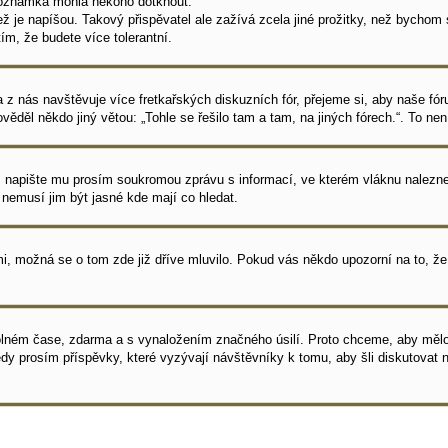
á poznámka mohla někoho dotknout.
 je napíšou. Takový přispěvatel ale zažívá zcela jiné prožitky, než bychom si
m, že budete více tolerantní.
tšina z nás navštěvuje více fretkařských diskuzních fór, přejeme si, aby naše 
ěděl někdo jiný větou: „Tohle se řešilo tam a tam, na jiných fórech.“. To ne
o, napište mu prosím soukromou zprávu s informací, ve kterém vláknu nalezne
nemusí jim být jasné kde mají co hledat.
mi, možná se o tom zde již dříve mluvilo. Pokud vás někdo upozorní na to, že
olném čase, zdarma a s vynaložením značného úsilí. Proto chceme, aby mělo 
dy prosím příspěvky, které vyzývají návštěvníky k tomu, aby šli diskutovat 