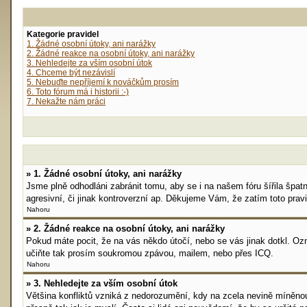
Kategorie pravidel
1. Žádné osobní útoky, ani narážky
2. Žádné reakce na osobní útoky, ani narážky
3. Nehledejte za vším osobní útok
4. Chceme být nezávislí
5. Nebuďte nepříjemí k nováčkům prosím
6. Toto fórum má i historii :-)
7. Nekažte nám práci
» 1. Žádné osobní útoky, ani narážky
Jsme plně odhodláni zabránit tomu, aby se i na našem fóru šířila špat
agresivní, či jinak kontroverzní ap. Děkujeme Vám, že zatím toto pravi
Nahoru
» 2. Žádné reakce na osobní útoky, ani narážky
Pokud máte pocit, že na vás někdo útočí, nebo se vás jinak dotkl. O
učiňte tak prosím soukromou zpávou, mailem, nebo přes ICQ.
Nahoru
» 3. Nehledejte za vším osobní útok
Většina konfliktů vzniká z nedorozumění, kdy na zcela nevině míněno