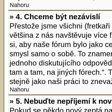
Nahoru
» 4. Chceme být nezávislí
Přestože jsme všichni (fretkaři 
většina z nás navštěvuje více 
si, aby naše fórum bylo jako c
smysl samo o sobě. To znamen
jednoho diskutujícího odpovědě
tam a tam, na jiných fórech.“.
stejně jako naši práci to zneva
Nahoru
» 5. Nebuďte nepříjemí k n
Pokud se někdo nový zeptá na n