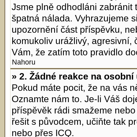
Jsme plně odhodláni zabránit t
špatná nálada. Vyhrazujeme s
upozornění část příspěvku, neb
komukoliv urážlivý, agresivní,
Vám, že zatím toto pravidlo do
Nahoru
» 2. Žádné reakce na osobní 
Pokud máte pocit, že na vás ně
Oznamte nám to. Je-li Váš doj
příspěvěk rádi smažeme nebo 
řešit s původcem, učiňte tak 
nebo přes ICQ.