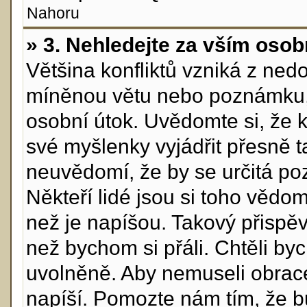
Nahoru
» 3. Nehledejte za vším osob
Většina konfliktů vzniká z ne
míněnou větu nebo poznámku, 
osobní útok. Uvědomte si, že 
své myšlenky vyjádřit přesně ta
neuvědomí, že by se určitá p
Někteří lidé jsou si toho vědo
než je napíšou. Takový přispěva
než bychom si přáli. Chtěli byc
uvolněně. Aby nemuseli obrace
napíší. Pomozte nám tím, že bu