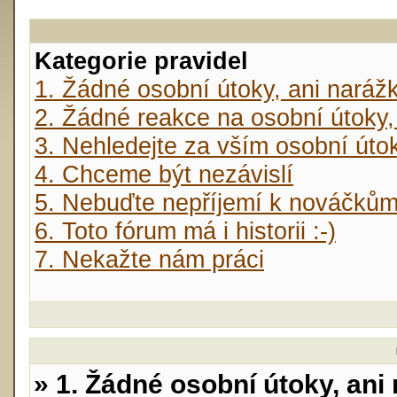
Kategorie pravidel
1. Žádné osobní útoky, ani naráž
2. Žádné reakce na osobní útoky,
3. Nehledejte za vším osobní úto
4. Chceme být nezávislí
5. Nebuďte nepříjemí k nováčků
6. Toto fórum má i historii :-)
7. Nekažte nám práci
» 1. Žádné osobní útoky, ani