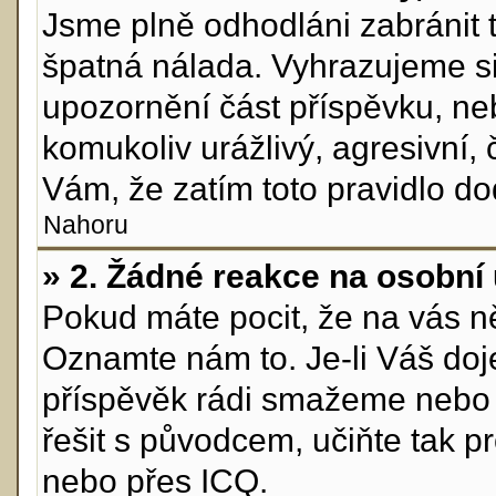
Jsme plně odhodláni zabránit t
špatná nálada. Vyhrazujeme s
upozornění část příspěvku, neb
komukoliv urážlivý, agresivní,
Vám, že zatím toto pravidlo do
Nahoru
» 2. Žádné reakce na osobní 
Pokud máte pocit, že na vás ně
Oznamte nám to. Je-li Váš doj
příspěvěk rádi smažeme nebo 
řešit s původcem, učiňte tak 
nebo přes ICQ.