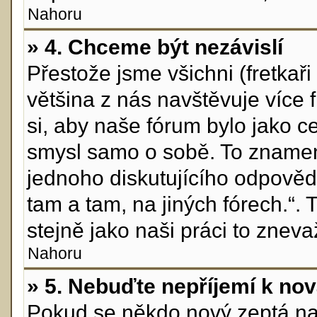
Nahoru
» 4. Chceme být nezávislí
Přestože jsme všichni (fretkaři 
většina z nás navštěvuje více 
si, aby naše fórum bylo jako c
smysl samo o sobě. To znamen
jednoho diskutujícího odpovědě
tam a tam, na jiných fórech.“.
stejně jako naši práci to zneva
Nahoru
» 5. Nebuďte nepříjemí k n
Pokud se někdo nový zeptá na n