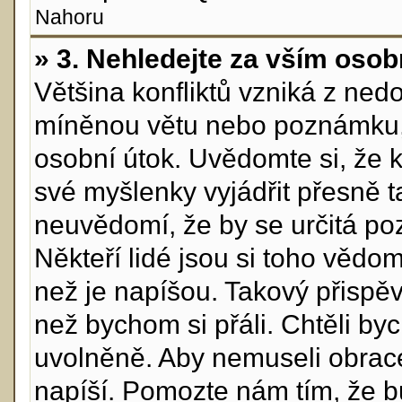
Nahoru
» 3. Nehledejte za vším osob
Většina konfliktů vzniká z ne
míněnou větu nebo poznámku, 
osobní útok. Uvědomte si, že 
své myšlenky vyjádřit přesně ta
neuvědomí, že by se určitá p
Někteří lidé jsou si toho vědo
než je napíšou. Takový přispěva
než bychom si přáli. Chtěli byc
uvolněně. Aby nemuseli obrace
napíší. Pomozte nám tím, že bu