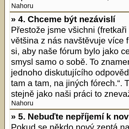
Nahoru
» 4. Chceme být nezávislí
Přestože jsme všichni (fretkaři 
většina z nás navštěvuje více 
si, aby naše fórum bylo jako c
smysl samo o sobě. To znamen
jednoho diskutujícího odpovědě
tam a tam, na jiných fórech.“.
stejně jako naši práci to zneva
Nahoru
» 5. Nebuďte nepříjemí k n
Pokud se někdo nový zeptá na n