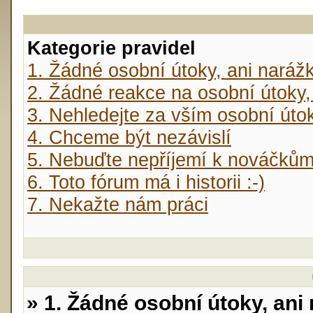
Kategorie pravidel
1. Žádné osobní útoky, ani naráž
2. Žádné reakce na osobní útoky,
3. Nehledejte za vším osobní úto
4. Chceme být nezávislí
5. Nebuďte nepříjemí k nováčků
6. Toto fórum má i historii :-)
7. Nekažte nám práci
» 1. Žádné osobní útoky, ani