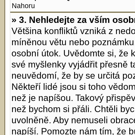
Nahoru
» 3. Nehledejte za vším osob
Většina konfliktů vzniká z ne
míněnou větu nebo poznámku, 
osobní útok. Uvědomte si, že 
své myšlenky vyjádřit přesně ta
neuvědomí, že by se určitá p
Někteří lidé jsou si toho vědo
než je napíšou. Takový přispěva
než bychom si přáli. Chtěli byc
uvolněně. Aby nemuseli obrace
napíší. Pomozte nám tím, že bu