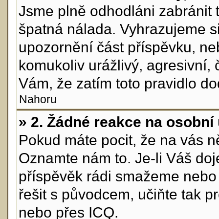
Jsme plně odhodláni zabránit t
špatná nálada. Vyhrazujeme s
upozornění část příspěvku, neb
komukoliv urážlivý, agresivní,
Vám, že zatím toto pravidlo do
Nahoru
» 2. Žádné reakce na osobní 
Pokud máte pocit, že na vás ně
Oznamte nám to. Je-li Váš doj
příspěvěk rádi smažeme nebo 
řešit s původcem, učiňte tak 
nebo přes ICQ.