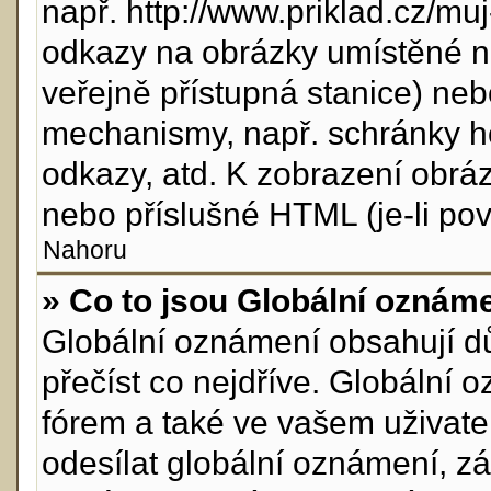
např. http://www.priklad.cz/m
odkazy na obrázky umístěné n
veřejně přístupná stanice) neb
mechanismy, např. schránky h
odkazy, atd. K zobrazení obrá
nebo příslušné HTML (je-li pov
Nahoru
» Co to jsou Globální oznám
Globální oznámení obsahují důl
přečíst co nejdříve. Globální
fórem a také ve vašem uživatel
odesílat globální oznámení, z