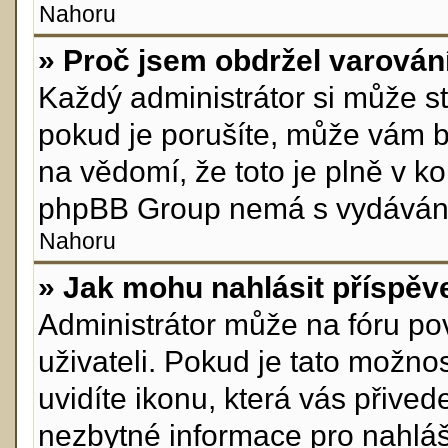
Nahoru
» Proč jsem obdržel varován
Každý administrátor si může st
pokud je porušíte, může vám b
na vědomí, že toto je plně v k
phpBB Group nemá s vydávání
Nahoru
» Jak mohu nahlásit příspě
Administrátor může na fóru po
uživateli. Pokud je tato možn
uvidíte ikonu, která vás přive
nezbytné informace pro nahláš