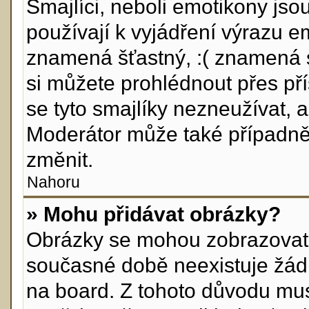
Smajlíci, neboli emotikony jso
používají k vyjádření výrazu e
znamená šťastný, :( znamená 
si můžete prohlédnout přes př
se tyto smajlíky nezneužívat, 
Moderátor může také případně
změnit.
Nahoru
» Mohu přidávat obrázky?
Obrázky se mohou zobrazovat v
současné době neexistuje žád
na board. Z tohoto důvodu mus