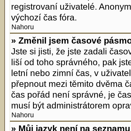
registrovaní uživatelé. Anon
výchozí čas fóra.
Nahoru
» Změnil jsem časové pásmo, 
Jste si jisti, že jste zadali č
liší od toho správného, pak js
letní nebo zimní čas, v uživa
přepnout mezi těmito dvěma č
čas pořád není správné, je ča
musí být administrátorem opra
Nahoru
» Můj jazyk není na seznamu