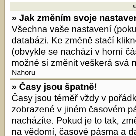
U
» Jak změním svoje nastave
Všechna vaše nastavení (pokud
databázi. Ke změně stačí klik
(obvykle se nachází v horní čá
možné si změnit veškerá svá n
Nahoru
» Časy jsou špatně!
Časy jsou téměř vždy v pořádku
zobrazené v jiném časovém pá
nacházíte. Pokud je to tak, zm
na vědomí, časové pásma a da