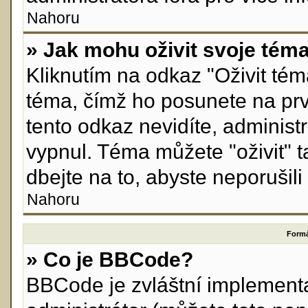
Nahoru
» Jak mohu oživit svoje tém
Kliknutím na odkaz "Oživit téma
téma, čímž ho posunete na prv
tento odkaz nevidíte, adminis
vypnul. Téma můžete "oživit" 
dbejte na to, abyste neporušili 
Nahoru
Formá
» Co je BBCode?
BBCode je zvláštní implement