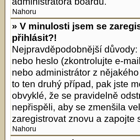
administrátora boardu.
Nahoru
» V minulosti jsem se zareg
přihlásit?!
Nejpravděpodobnější důvody: z
nebo heslo (zkontrolujte e-mail,
nebo administrátor z nějakého
to ten druhý případ, pak jste m
obvyklé, že se pravidelně odstr
nepřispěli, aby se zmenšila ve
zaregistrovat znovu a zapojte 
Nahoru