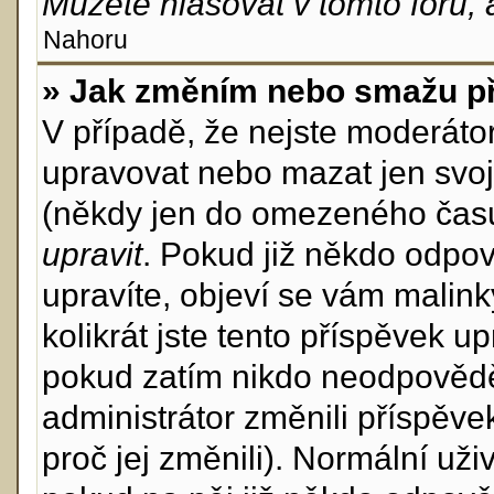
Můžete hlasovat v tomto fóru, 
Nahoru
» Jak změním nebo smažu p
V případě, že nejste moderáto
upravovat nebo mazat jen svoj
(někdy jen do omezeného času p
upravit
. Pokud již někdo odpov
upravíte, objeví se vám malink
kolikrát jste tento příspěvek u
pokud zatím nikdo neodpovědě
administrátor změnili příspěve
proč jej změnili). Normální u