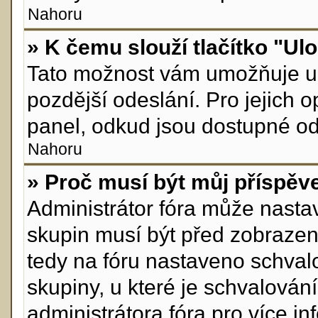
Nahoru
» K čemu slouží tlačítko "Ulo
Tato možnost vám umožňuje ul
pozdější odeslání. Pro jejich 
panel, odkud jsou dostupné odp
Nahoru
» Proč musí být můj příspěv
Administrátor fóra může nastav
skupin musí být před zobrazen
tedy na fóru nastaveno schvalo
skupiny, u které je schvalován
administrátora fóra pro více in