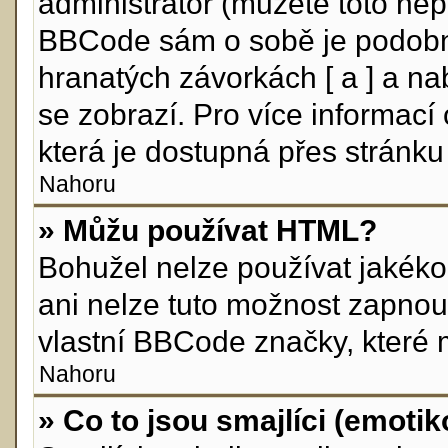
administrátor (můžete toto nepo
BBCode sám o sobě je podobný
hranatých závorkách [ a ] a nab
se zobrazí. Pro více informací
která je dostupná přes stránku 
Nahoru
» Můžu používat HTML?
Bohužel nelze používat jakéko
ani nelze tuto možnost zapnou
vlastní BBCode značky, které
Nahoru
» Co to jsou smajlíci (emoti