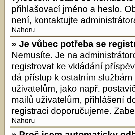
přihlašovací jméno a heslo. O
není, kontaktujte administráto
Nahoru
» Je vůbec potřeba se regist
Nemusíte. Je na administrátorov
registrovat ke vkládání přísp
dá přístup k ostatním služb
uživatelům, jako např. postavi
mailů uživatelům, přihlášení d
registraci doporučujeme. Zabere
Nahoru
» Proč jsem automaticky od