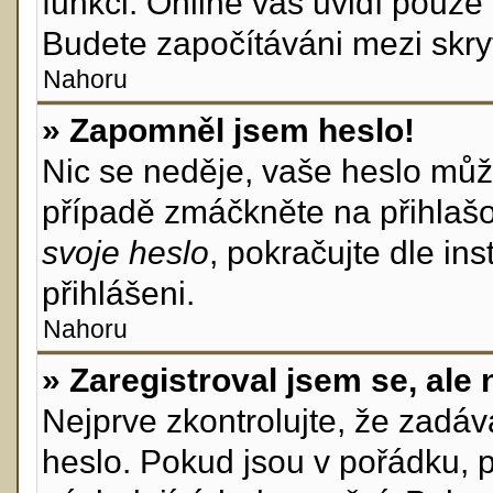
funkci. Online vás uvidí pouze 
Budete započítáváni mezi skryt
Nahoru
» Zapomněl jsem heslo!
Nic se neděje, vaše heslo můž
případě zmáčkněte na přihlašo
svoje heslo
, pokračujte dle in
přihlášeni.
Nahoru
» Zaregistroval jsem se, ale 
Nejprve zkontrolujte, že zadá
heslo. Pokud jsou v pořádku, 