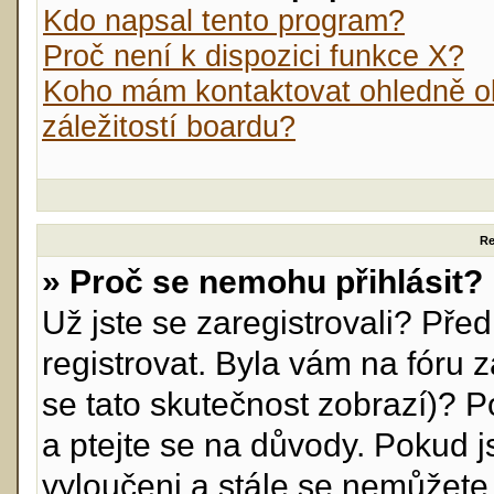
Kdo napsal tento program?
Proč není k dispozici funkce X?
Koho mám kontaktovat ohledně ob
záležitostí boardu?
Re
» Proč se nemohu přihlásit?
Už jste se zaregistrovali? Před
registrovat. Byla vám na fóru
se tato skutečnost zobrazí)? P
a ptejte se na důvody. Pokud jst
vyloučeni a stále se nemůžete p