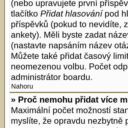
(nebo upravujete první příspěv
tlačítko
Přidat hlasování
pod hl
příspěvků (pokud to nevidíte,
ankety). Měli byste zadat náz
(nastavte napsáním název otáz
Můžete také přidat časový lim
neomezenou volbu. Počet odpo
administrátor boardu.
Nahoru
» Proč nemohu přidat více m
Maximální počet možností stan
myslíte, že opravdu nezbytně 