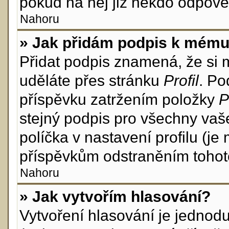
pokud na něj již někdo odpově
Nahoru
» Jak přidám podpis k mému
Přidat podpis znamená, že si mu
uděláte přes stránku
Profil
. Po
příspěvku zatržením položky
P
stejný podpis pro všechny vaš
políčka v nastavení profilu (j
příspěvkům odstraněním tohoto
Nahoru
» Jak vytvořím hlasování?
Vytvoření hlasování je jednod