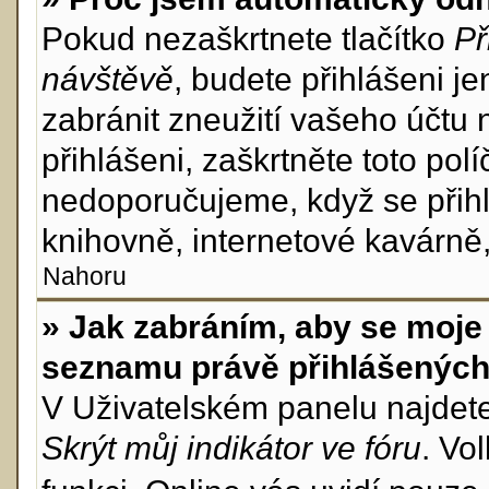
Pokud nezaškrtnete tlačítko
Př
návštěvě
, budete přihlášeni j
zabránit zneužití vašeho účtu 
přihlášeni, zaškrtněte toto pol
nedoporučujeme, když se přihl
knihovně, internetové kavárně, 
Nahoru
» Jak zabráním, aby se moje 
seznamu právě přihlášenýc
V Uživatelském panelu najdet
Skrýt můj indikátor ve fóru
. Vo