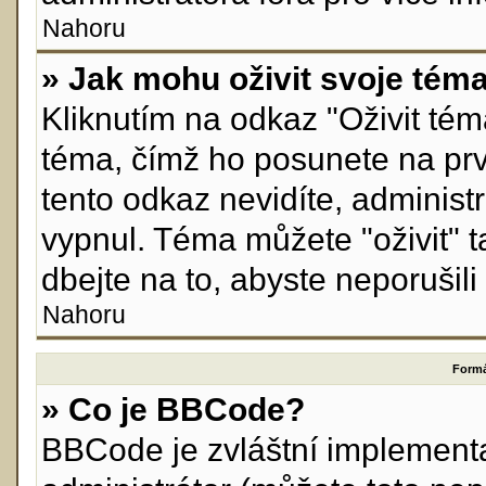
Nahoru
» Jak mohu oživit svoje tém
Kliknutím na odkaz "Oživit téma
téma, čímž ho posunete na prv
tento odkaz nevidíte, adminis
vypnul. Téma můžete "oživit" 
dbejte na to, abyste neporušili 
Nahoru
Formá
» Co je BBCode?
BBCode je zvláštní implement