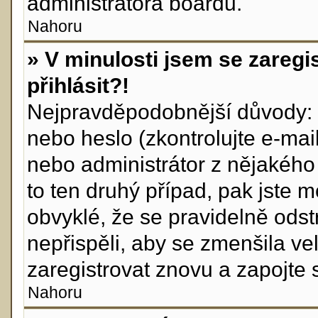
administrátora boardu.
Nahoru
» V minulosti jsem se zareg
přihlásit?!
Nejpravděpodobnější důvody: z
nebo heslo (zkontrolujte e-mail,
nebo administrátor z nějakého
to ten druhý případ, pak jste m
obvyklé, že se pravidelně odstr
nepřispěli, aby se zmenšila ve
zaregistrovat znovu a zapojte 
Nahoru