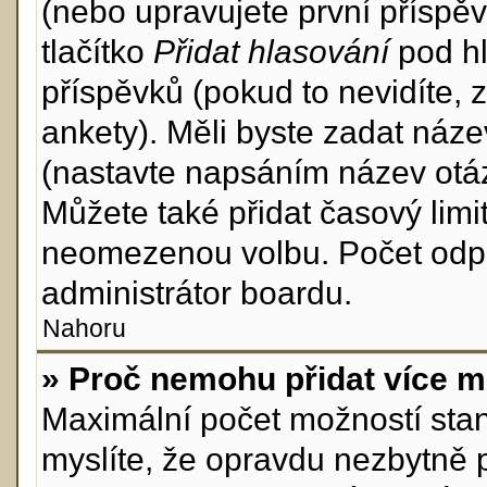
(nebo upravujete první příspěv
tlačítko
Přidat hlasování
pod hl
příspěvků (pokud to nevidíte,
ankety). Měli byste zadat náz
(nastavte napsáním název otáz
Můžete také přidat časový lim
neomezenou volbu. Počet odpo
administrátor boardu.
Nahoru
» Proč nemohu přidat více m
Maximální počet možností stan
myslíte, že opravdu nezbytně 