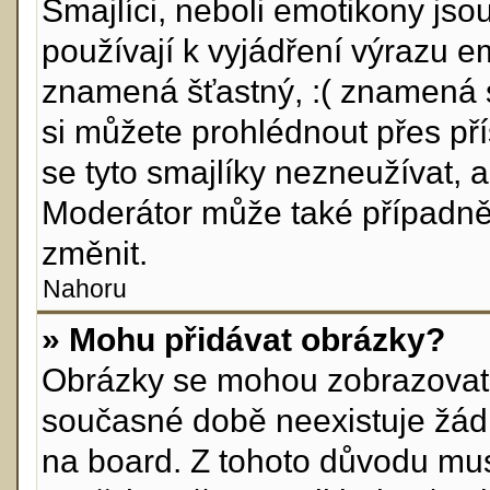
Smajlíci, neboli emotikony jso
používají k vyjádření výrazu e
znamená šťastný, :( znamená 
si můžete prohlédnout přes př
se tyto smajlíky nezneužívat, 
Moderátor může také případně
změnit.
Nahoru
» Mohu přidávat obrázky?
Obrázky se mohou zobrazovat v
současné době neexistuje žád
na board. Z tohoto důvodu mus