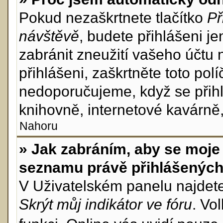
Pokud nezaškrtnete tlačítko
Př
návštěvě
, budete přihlášeni j
zabránit zneužití vašeho účtu 
přihlášeni, zaškrtněte toto pol
nedoporučujeme, když se přihl
knihovně, internetové kavárně, 
Nahoru
» Jak zabráním, aby se moje 
seznamu právě přihlášenýc
V Uživatelském panelu najdet
Skrýt můj indikátor ve fóru
. Vo