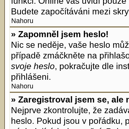
funkci. Online vás uvidí pouze 
Budete započítáváni mezi skryt
Nahoru
» Zapomněl jsem heslo!
Nic se neděje, vaše heslo můž
případě zmáčkněte na přihlašo
svoje heslo
, pokračujte dle in
přihlášeni.
Nahoru
» Zaregistroval jsem se, ale 
Nejprve zkontrolujte, že zadá
heslo. Pokud jsou v pořádku, 