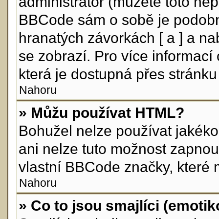
administrátor (můžete toto nepo
BBCode sám o sobě je podobný
hranatých závorkách [ a ] a nab
se zobrazí. Pro více informací
která je dostupná přes stránku 
Nahoru
» Můžu používat HTML?
Bohužel nelze používat jakéko
ani nelze tuto možnost zapnou
vlastní BBCode značky, které
Nahoru
» Co to jsou smajlíci (emoti