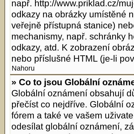
např. http://www.priklad.cz/m
odkazy na obrázky umístěné n
veřejně přístupná stanice) neb
mechanismy, např. schránky h
odkazy, atd. K zobrazení obrá
nebo příslušné HTML (je-li pov
Nahoru
» Co to jsou Globální oznám
Globální oznámení obsahují důl
přečíst co nejdříve. Globální
fórem a také ve vašem uživatel
odesílat globální oznámení, z