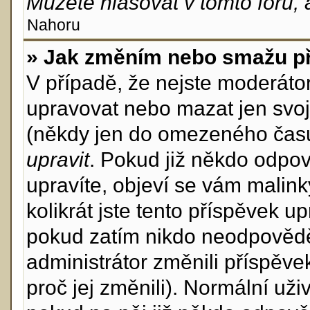
Můžete hlasovat v tomto fóru, 
Nahoru
» Jak změním nebo smažu p
V případě, že nejste moderáto
upravovat nebo mazat jen svoj
(někdy jen do omezeného času p
upravit
. Pokud již někdo odpov
upravíte, objeví se vám malink
kolikrát jste tento příspěvek u
pokud zatím nikdo neodpovědě
administrátor změnili příspěve
proč jej změnili). Normální u