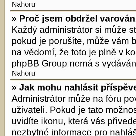
Nahoru
» Proč jsem obdržel varován
Každý administrátor si může st
pokud je porušíte, může vám b
na vědomí, že toto je plně v k
phpBB Group nemá s vydávání
Nahoru
» Jak mohu nahlásit příspě
Administrátor může na fóru po
uživateli. Pokud je tato možn
uvidíte ikonu, která vás přive
nezbytné informace pro nahláš