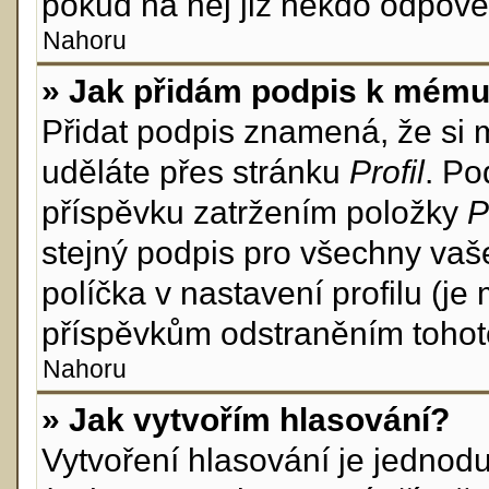
pokud na něj již někdo odpově
Nahoru
» Jak přidám podpis k mému
Přidat podpis znamená, že si mu
uděláte přes stránku
Profil
. Po
příspěvku zatržením položky
P
stejný podpis pro všechny vaš
políčka v nastavení profilu (j
příspěvkům odstraněním tohoto
Nahoru
» Jak vytvořím hlasování?
Vytvoření hlasování je jednod