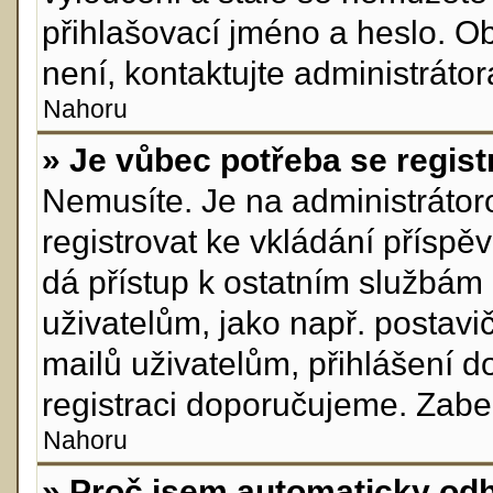
přihlašovací jméno a heslo. O
není, kontaktujte administráto
Nahoru
» Je vůbec potřeba se regist
Nemusíte. Je na administrátorov
registrovat ke vkládání přísp
dá přístup k ostatním služb
uživatelům, jako např. postavi
mailů uživatelům, přihlášení d
registraci doporučujeme. Zabere
Nahoru
» Proč jsem automaticky od