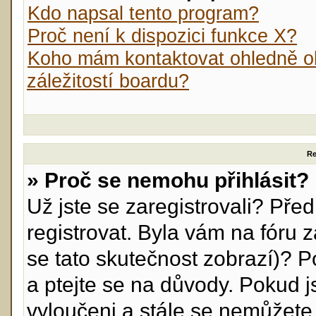
Kdo napsal tento program?
Proč není k dispozici funkce X?
Koho mám kontaktovat ohledně ob
záležitostí boardu?
Re
» Proč se nemohu přihlásit?
Už jste se zaregistrovali? Před
registrovat. Byla vám na fóru
se tato skutečnost zobrazí)? P
a ptejte se na důvody. Pokud jst
vyloučeni a stále se nemůžete p