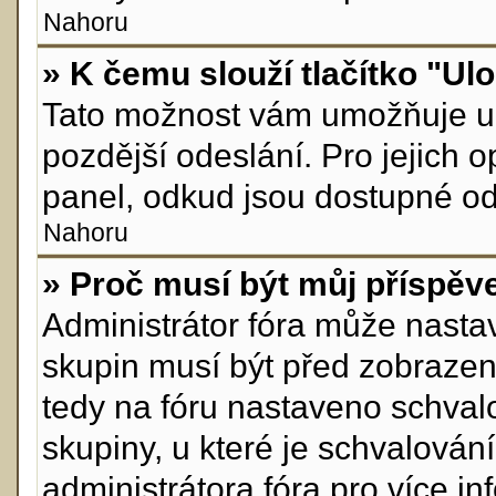
Nahoru
» K čemu slouží tlačítko "Ulo
Tato možnost vám umožňuje ul
pozdější odeslání. Pro jejich 
panel, odkud jsou dostupné odp
Nahoru
» Proč musí být můj příspěv
Administrátor fóra může nastav
skupin musí být před zobrazen
tedy na fóru nastaveno schvalo
skupiny, u které je schvalován
administrátora fóra pro více in