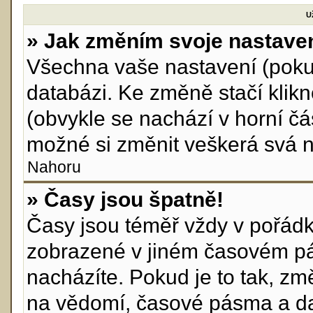
U
» Jak změním svoje nastave
Všechna vaše nastavení (pokud
databázi. Ke změně stačí klik
(obvykle se nachází v horní čá
možné si změnit veškerá svá n
Nahoru
» Časy jsou špatně!
Časy jsou téměř vždy v pořádku
zobrazené v jiném časovém pá
nacházíte. Pokud je to tak, zm
na vědomí, časové pásma a da