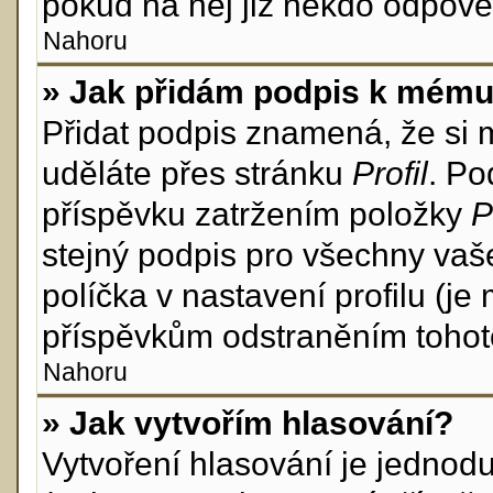
pokud na něj již někdo odpově
Nahoru
» Jak přidám podpis k mému
Přidat podpis znamená, že si mu
uděláte přes stránku
Profil
. Po
příspěvku zatržením položky
P
stejný podpis pro všechny vaš
políčka v nastavení profilu (j
příspěvkům odstraněním tohoto
Nahoru
» Jak vytvořím hlasování?
Vytvoření hlasování je jednod