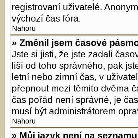
registrovaní uživatelé. Anon
výchozí čas fóra.
Nahoru
» Změnil jsem časové pásmo, 
Jste si jisti, že jste zadali č
liší od toho správného, pak js
letní nebo zimní čas, v uživa
přepnout mezi těmito dvěma č
čas pořád není správné, je ča
musí být administrátorem opra
Nahoru
» Můj jazyk není na seznamu