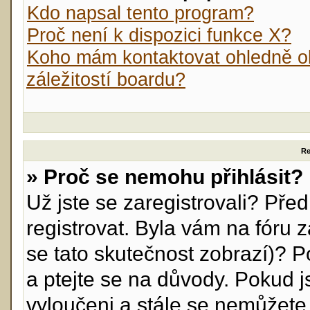
Kdo napsal tento program?
Proč není k dispozici funkce X?
Koho mám kontaktovat ohledně ob
záležitostí boardu?
Re
» Proč se nemohu přihlásit?
Už jste se zaregistrovali? Před
registrovat. Byla vám na fóru
se tato skutečnost zobrazí)? P
a ptejte se na důvody. Pokud jst
vyloučeni a stále se nemůžete p