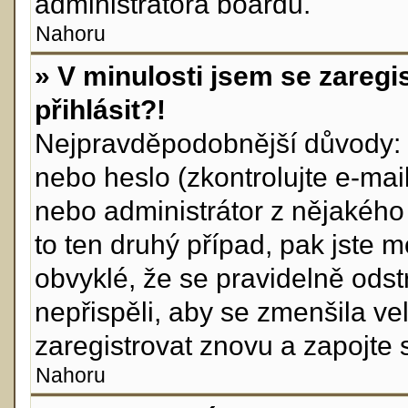
administrátora boardu.
Nahoru
» V minulosti jsem se zareg
přihlásit?!
Nejpravděpodobnější důvody: z
nebo heslo (zkontrolujte e-mail,
nebo administrátor z nějakého
to ten druhý případ, pak jste m
obvyklé, že se pravidelně odstr
nepřispěli, aby se zmenšila ve
zaregistrovat znovu a zapojte 
Nahoru