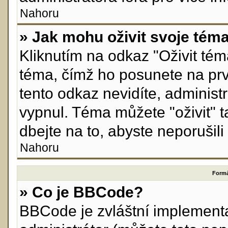
Nahoru
» Jak mohu oživit svoje tém
Kliknutím na odkaz "Oživit téma
téma, čímž ho posunete na prv
tento odkaz nevidíte, adminis
vypnul. Téma můžete "oživit" 
dbejte na to, abyste neporušili 
Nahoru
Formá
» Co je BBCode?
BBCode je zvláštní implement