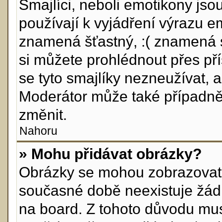
Smajlíci, neboli emotikony jso
používají k vyjádření výrazu e
znamená šťastný, :( znamená 
si můžete prohlédnout přes př
se tyto smajlíky nezneužívat, 
Moderátor může také případně
změnit.
Nahoru
» Mohu přidávat obrázky?
Obrázky se mohou zobrazovat v
současné době neexistuje žád
na board. Z tohoto důvodu mus