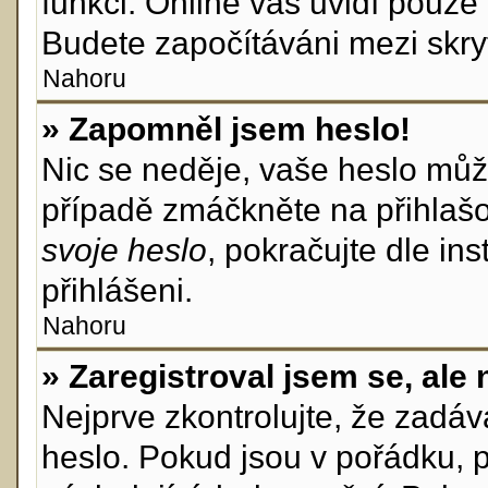
funkci. Online vás uvidí pouze 
Budete započítáváni mezi skryt
Nahoru
» Zapomněl jsem heslo!
Nic se neděje, vaše heslo můž
případě zmáčkněte na přihlašo
svoje heslo
, pokračujte dle in
přihlášeni.
Nahoru
» Zaregistroval jsem se, ale 
Nejprve zkontrolujte, že zadá
heslo. Pokud jsou v pořádku, 