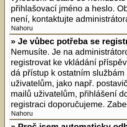
přihlašovací jméno a heslo. O
není, kontaktujte administráto
Nahoru
» Je vůbec potřeba se regist
Nemusíte. Je na administrátorov
registrovat ke vkládání přísp
dá přístup k ostatním služb
uživatelům, jako např. postavi
mailů uživatelům, přihlášení d
registraci doporučujeme. Zabere
Nahoru
» Proč jsem automaticky od