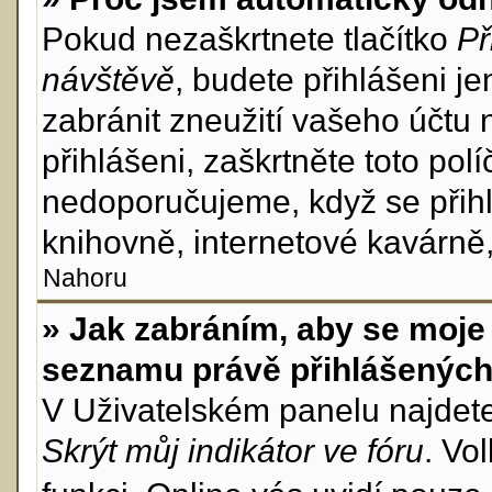
Pokud nezaškrtnete tlačítko
Př
návštěvě
, budete přihlášeni j
zabránit zneužití vašeho účtu 
přihlášeni, zaškrtněte toto pol
nedoporučujeme, když se přihl
knihovně, internetové kavárně, 
Nahoru
» Jak zabráním, aby se moje 
seznamu právě přihlášenýc
V Uživatelském panelu najdet
Skrýt můj indikátor ve fóru
. Vo