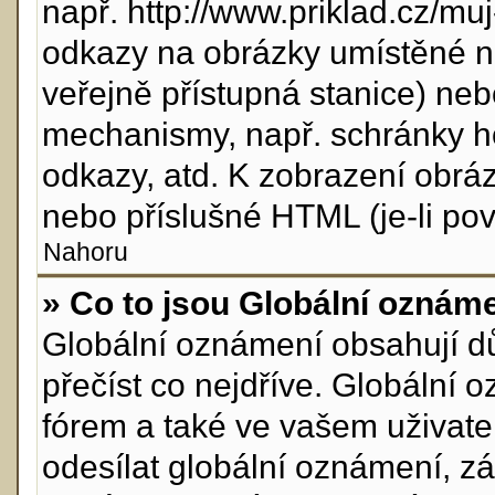
např. http://www.priklad.cz/m
odkazy na obrázky umístěné n
veřejně přístupná stanice) neb
mechanismy, např. schránky h
odkazy, atd. K zobrazení obrá
nebo příslušné HTML (je-li pov
Nahoru
» Co to jsou Globální oznám
Globální oznámení obsahují důl
přečíst co nejdříve. Globální
fórem a také ve vašem uživatel
odesílat globální oznámení, z