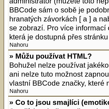
administrátor (můžete toto nepo
BBCode sám o sobě je podobný
hranatých závorkách [ a ] a nab
se zobrazí. Pro více informací
která je dostupná přes stránku 
Nahoru
» Můžu používat HTML?
Bohužel nelze používat jakéko
ani nelze tuto možnost zapnou
vlastní BBCode značky, které
Nahoru
» Co to jsou smajlíci (emoti