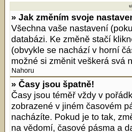
U
» Jak změním svoje nastave
Všechna vaše nastavení (pokud
databázi. Ke změně stačí klik
(obvykle se nachází v horní čá
možné si změnit veškerá svá n
Nahoru
» Časy jsou špatně!
Časy jsou téměř vždy v pořádku
zobrazené v jiném časovém pá
nacházíte. Pokud je to tak, zm
na vědomí, časové pásma a da