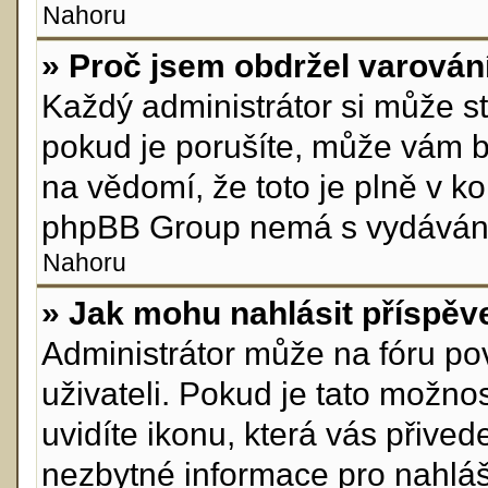
Nahoru
» Proč jsem obdržel varován
Každý administrátor si může st
pokud je porušíte, může vám b
na vědomí, že toto je plně v k
phpBB Group nemá s vydávání
Nahoru
» Jak mohu nahlásit příspě
Administrátor může na fóru po
uživateli. Pokud je tato možn
uvidíte ikonu, která vás přive
nezbytné informace pro nahláš