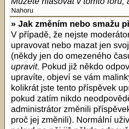
Můžete hlasovat v tomto fóru, 
Nahoru
» Jak změním nebo smažu p
V případě, že nejste moderáto
upravovat nebo mazat jen svoj
(někdy jen do omezeného času p
upravit
. Pokud již někdo odpov
upravíte, objeví se vám malink
kolikrát jste tento příspěvek u
pokud zatím nikdo neodpovědě
administrátor změnili příspěve
proč jej změnili). Normální u