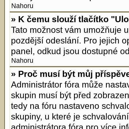
Nahoru
» K čemu slouží tlačítko "Ulo
Tato možnost vám umožňuje ul
pozdější odeslání. Pro jejich 
panel, odkud jsou dostupné odp
Nahoru
» Proč musí být můj příspěv
Administrátor fóra může nastav
skupin musí být před zobrazen
tedy na fóru nastaveno schvalo
skupiny, u které je schvalován
administrátora fóra pro více in