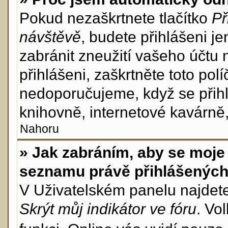
Pokud nezaškrtnete tlačítko
Př
návštěvě
, budete přihlášeni j
zabránit zneužití vašeho účtu 
přihlášeni, zaškrtněte toto pol
nedoporučujeme, když se přihl
knihovně, internetové kavárně, 
Nahoru
» Jak zabráním, aby se moje 
seznamu právě přihlášenýc
V Uživatelském panelu najdet
Skrýt můj indikátor ve fóru
. Vo