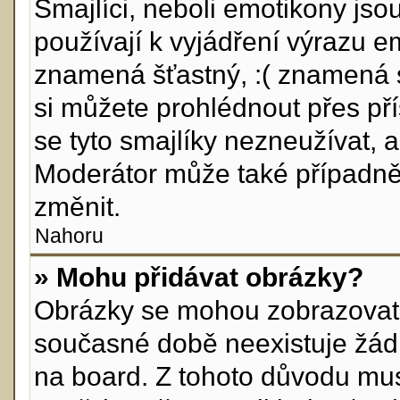
Smajlíci, neboli emotikony jso
používají k vyjádření výrazu e
znamená šťastný, :( znamená 
si můžete prohlédnout přes př
se tyto smajlíky nezneužívat, 
Moderátor může také případně
změnit.
Nahoru
» Mohu přidávat obrázky?
Obrázky se mohou zobrazovat v
současné době neexistuje žád
na board. Z tohoto důvodu mus