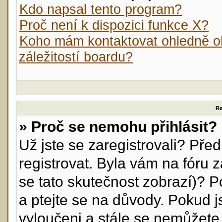
Kdo napsal tento program?
Proč není k dispozici funkce X?
Koho mám kontaktovat ohledně ob
záležitostí boardu?
Re
» Proč se nemohu přihlásit?
Už jste se zaregistrovali? Před
registrovat. Byla vám na fóru
se tato skutečnost zobrazí)? P
a ptejte se na důvody. Pokud jst
vyloučeni a stále se nemůžete p