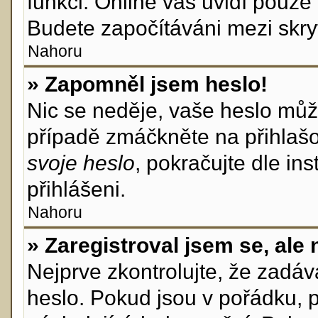
funkci. Online vás uvidí pouze 
Budete započítáváni mezi skryt
Nahoru
» Zapomněl jsem heslo!
Nic se neděje, vaše heslo můž
případě zmáčkněte na přihlašo
svoje heslo
, pokračujte dle in
přihlášeni.
Nahoru
» Zaregistroval jsem se, ale 
Nejprve zkontrolujte, že zadá
heslo. Pokud jsou v pořádku, 