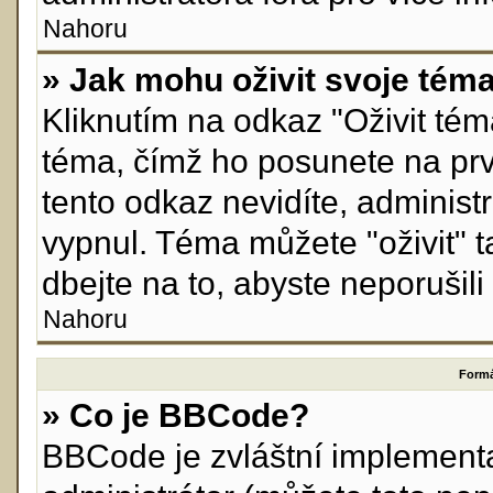
Nahoru
» Jak mohu oživit svoje tém
Kliknutím na odkaz "Oživit téma
téma, čímž ho posunete na prv
tento odkaz nevidíte, adminis
vypnul. Téma můžete "oživit" 
dbejte na to, abyste neporušili 
Nahoru
Formá
» Co je BBCode?
BBCode je zvláštní implement