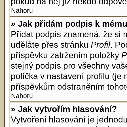
pokud na něj již někdo odpově
Nahoru
» Jak přidám podpis k mému
Přidat podpis znamená, že si mu
uděláte přes stránku
Profil
. Po
příspěvku zatržením položky
P
stejný podpis pro všechny vaš
políčka v nastavení profilu (j
příspěvkům odstraněním tohoto
Nahoru
» Jak vytvořím hlasování?
Vytvoření hlasování je jednod