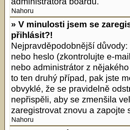
administrátora boardu.
Nahoru
» V minulosti jsem se zareg
přihlásit?!
Nejpravděpodobnější důvody: z
nebo heslo (zkontrolujte e-mail,
nebo administrátor z nějakého
to ten druhý případ, pak jste m
obvyklé, že se pravidelně odstr
nepřispěli, aby se zmenšila ve
zaregistrovat znovu a zapojte 
Nahoru