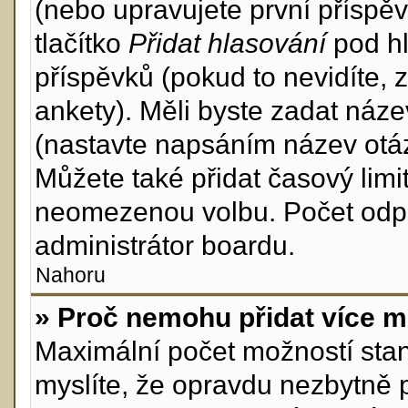
(nebo upravujete první příspěv
tlačítko
Přidat hlasování
pod hl
příspěvků (pokud to nevidíte,
ankety). Měli byste zadat náz
(nastavte napsáním název otáz
Můžete také přidat časový lim
neomezenou volbu. Počet odpo
administrátor boardu.
Nahoru
» Proč nemohu přidat více m
Maximální počet možností stan
myslíte, že opravdu nezbytně 