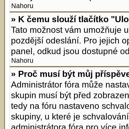
Nahoru
» K čemu slouží tlačítko "Ulo
Tato možnost vám umožňuje ul
pozdější odeslání. Pro jejich 
panel, odkud jsou dostupné odp
Nahoru
» Proč musí být můj příspěv
Administrátor fóra může nastav
skupin musí být před zobrazen
tedy na fóru nastaveno schvalo
skupiny, u které je schvalován
administrátora fóra pro více in