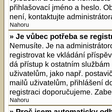
přihlašovací jméno a heslo. O
není, kontaktujte administráto
Nahoru
» Je vůbec potřeba se regist
Nemusíte. Je na administrátorov
registrovat ke vkládání přísp
dá přístup k ostatním služb
uživatelům, jako např. postavi
mailů uživatelům, přihlášení d
registraci doporučujeme. Zabere
Nahoru
» Proč jsem automaticky od