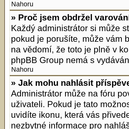
Nahoru
» Proč jsem obdržel varován
Každý administrátor si může st
pokud je porušíte, může vám b
na vědomí, že toto je plně v k
phpBB Group nemá s vydávání
Nahoru
» Jak mohu nahlásit příspě
Administrátor může na fóru po
uživateli. Pokud je tato možn
uvidíte ikonu, která vás přive
nezbytné informace pro nahláš