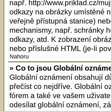
např. http://www.priklad.cz/m
odkazy na obrázky umístěné n
veřejně přístupná stanice) neb
mechanismy, např. schránky h
odkazy, atd. K zobrazení obrá
nebo příslušné HTML (je-li pov
Nahoru
» Co to jsou Globální oznám
Globální oznámení obsahují důl
přečíst co nejdříve. Globální
fórem a také ve vašem uživatel
odesílat globální oznámení, z