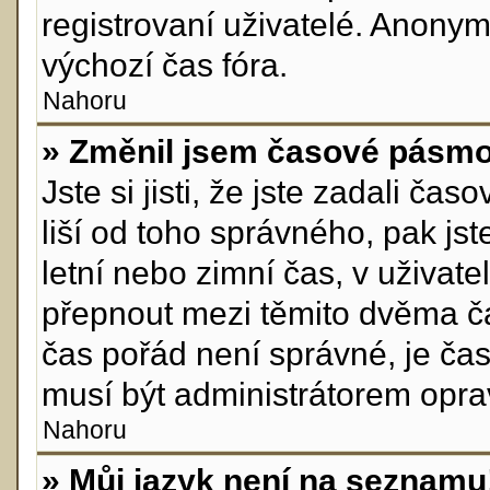
registrovaní uživatelé. Anon
výchozí čas fóra.
Nahoru
» Změnil jsem časové pásmo, 
Jste si jisti, že jste zadali č
liší od toho správného, pak js
letní nebo zimní čas, v uživa
přepnout mezi těmito dvěma č
čas pořád není správné, je ča
musí být administrátorem opra
Nahoru
» Můj jazyk není na seznamu