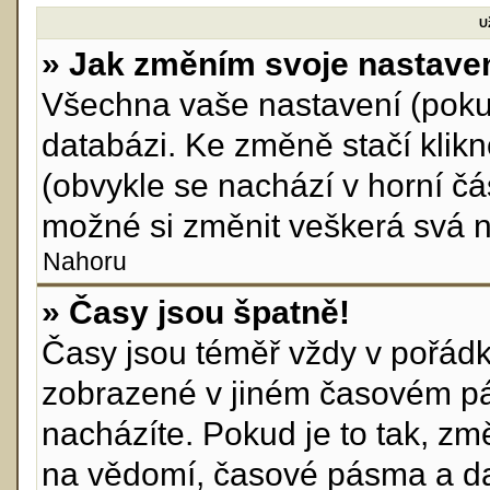
U
» Jak změním svoje nastave
Všechna vaše nastavení (pokud
databázi. Ke změně stačí klik
(obvykle se nachází v horní čá
možné si změnit veškerá svá n
Nahoru
» Časy jsou špatně!
Časy jsou téměř vždy v pořádku
zobrazené v jiném časovém pá
nacházíte. Pokud je to tak, zm
na vědomí, časové pásma a da