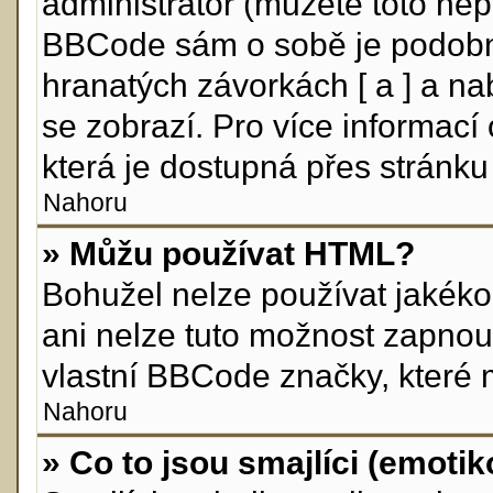
administrátor (můžete toto nepo
BBCode sám o sobě je podobný
hranatých závorkách [ a ] a nab
se zobrazí. Pro více informací
která je dostupná přes stránku 
Nahoru
» Můžu používat HTML?
Bohužel nelze používat jakéko
ani nelze tuto možnost zapnou
vlastní BBCode značky, které
Nahoru
» Co to jsou smajlíci (emoti