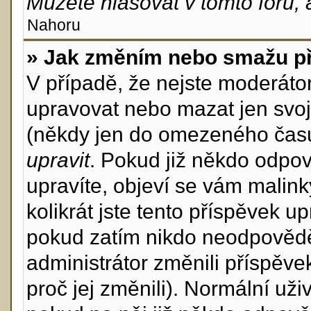
Můžete hlasovat v tomto fóru, 
Nahoru
» Jak změním nebo smažu p
V případě, že nejste moderáto
upravovat nebo mazat jen svoj
(někdy jen do omezeného času p
upravit
. Pokud již někdo odpov
upravíte, objeví se vám malink
kolikrát jste tento příspěvek u
pokud zatím nikdo neodpovědě
administrátor změnili příspěve
proč jej změnili). Normální u