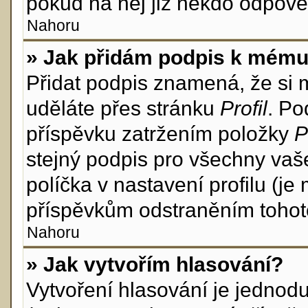
pokud na něj již někdo odpově
Nahoru
» Jak přidám podpis k mému
Přidat podpis znamená, že si mu
uděláte přes stránku
Profil
. Po
příspěvku zatržením položky
P
stejný podpis pro všechny vaš
políčka v nastavení profilu (j
příspěvkům odstraněním tohoto
Nahoru
» Jak vytvořím hlasování?
Vytvoření hlasování je jednod