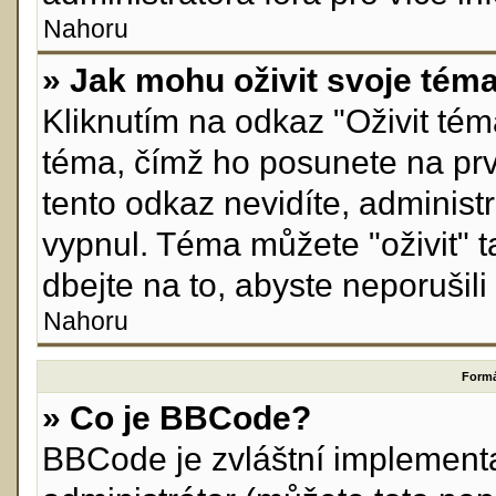
Nahoru
» Jak mohu oživit svoje tém
Kliknutím na odkaz "Oživit téma
téma, čímž ho posunete na prv
tento odkaz nevidíte, adminis
vypnul. Téma můžete "oživit" 
dbejte na to, abyste neporušili 
Nahoru
Formá
» Co je BBCode?
BBCode je zvláštní implement