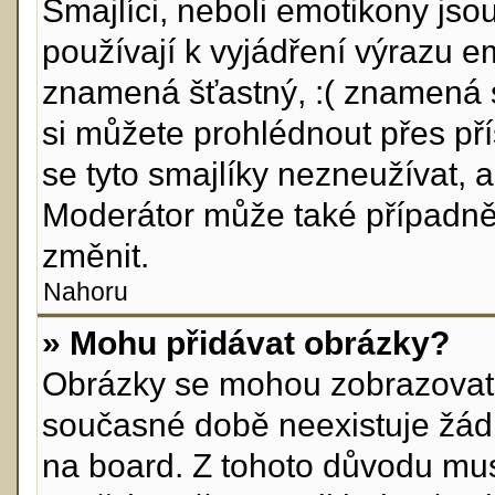
Smajlíci, neboli emotikony jso
používají k vyjádření výrazu e
znamená šťastný, :( znamená 
si můžete prohlédnout přes př
se tyto smajlíky nezneužívat, 
Moderátor může také případně
změnit.
Nahoru
» Mohu přidávat obrázky?
Obrázky se mohou zobrazovat v
současné době neexistuje žád
na board. Z tohoto důvodu mus