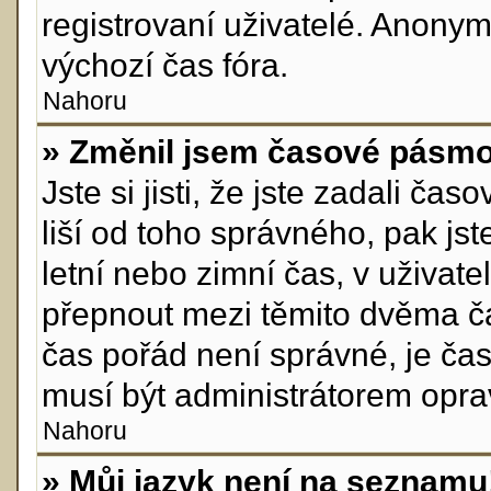
registrovaní uživatelé. Anon
výchozí čas fóra.
Nahoru
» Změnil jsem časové pásmo, 
Jste si jisti, že jste zadali č
liší od toho správného, pak js
letní nebo zimní čas, v uživa
přepnout mezi těmito dvěma č
čas pořád není správné, je ča
musí být administrátorem opra
Nahoru
» Můj jazyk není na seznamu