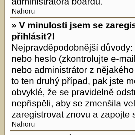
administrátora boardu.
Nahoru
» V minulosti jsem se zareg
přihlásit?!
Nejpravděpodobnější důvody: z
nebo heslo (zkontrolujte e-mail,
nebo administrátor z nějakého
to ten druhý případ, pak jste m
obvyklé, že se pravidelně odstr
nepřispěli, aby se zmenšila ve
zaregistrovat znovu a zapojte 
Nahoru