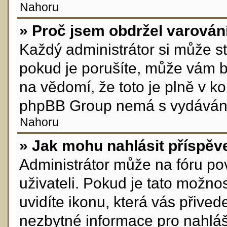
Nahoru
» Proč jsem obdržel varován
Každý administrátor si může st
pokud je porušíte, může vám b
na vědomí, že toto je plně v k
phpBB Group nemá s vydávání
Nahoru
» Jak mohu nahlásit příspě
Administrátor může na fóru po
uživateli. Pokud je tato možn
uvidíte ikonu, která vás přive
nezbytné informace pro nahláš