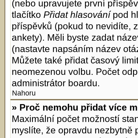
(nebo upravujete první příspěv
tlačítko
Přidat hlasování
pod hl
příspěvků (pokud to nevidíte,
ankety). Měli byste zadat náz
(nastavte napsáním název otáz
Můžete také přidat časový lim
neomezenou volbu. Počet odpo
administrátor boardu.
Nahoru
» Proč nemohu přidat více m
Maximální počet možností stan
myslíte, že opravdu nezbytně 