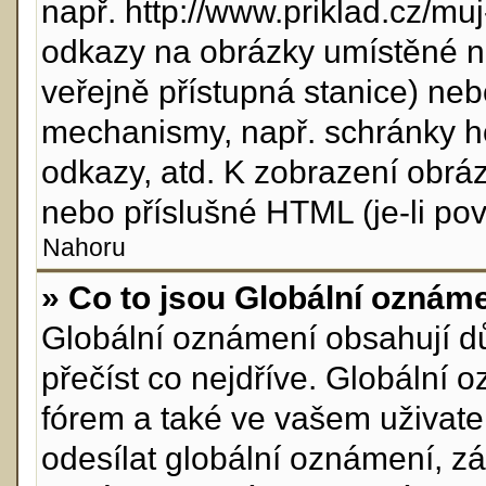
např. http://www.priklad.cz/m
odkazy na obrázky umístěné n
veřejně přístupná stanice) neb
mechanismy, např. schránky h
odkazy, atd. K zobrazení obrá
nebo příslušné HTML (je-li pov
Nahoru
» Co to jsou Globální oznám
Globální oznámení obsahují důl
přečíst co nejdříve. Globální
fórem a také ve vašem uživatel
odesílat globální oznámení, z