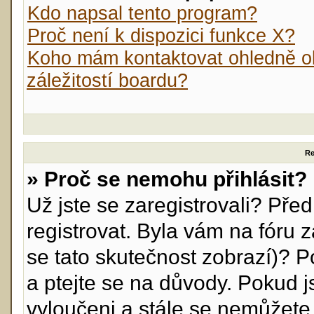
Kdo napsal tento program?
Proč není k dispozici funkce X?
Koho mám kontaktovat ohledně ob
záležitostí boardu?
Re
» Proč se nemohu přihlásit?
Už jste se zaregistrovali? Před
registrovat. Byla vám na fóru
se tato skutečnost zobrazí)? P
a ptejte se na důvody. Pokud jst
vyloučeni a stále se nemůžete p