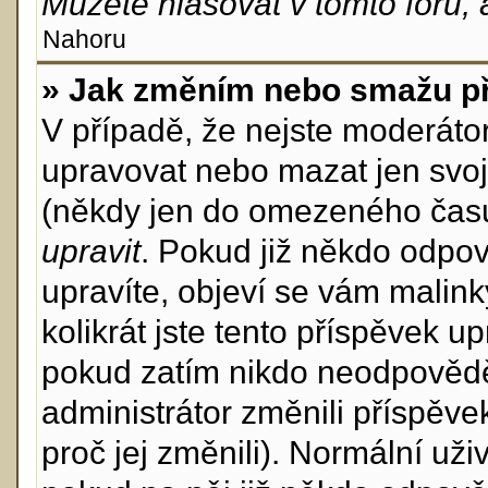
Můžete hlasovat v tomto fóru, 
Nahoru
» Jak změním nebo smažu p
V případě, že nejste moderáto
upravovat nebo mazat jen svoj
(někdy jen do omezeného času p
upravit
. Pokud již někdo odpov
upravíte, objeví se vám malink
kolikrát jste tento příspěvek u
pokud zatím nikdo neodpovědě
administrátor změnili příspěve
proč jej změnili). Normální u