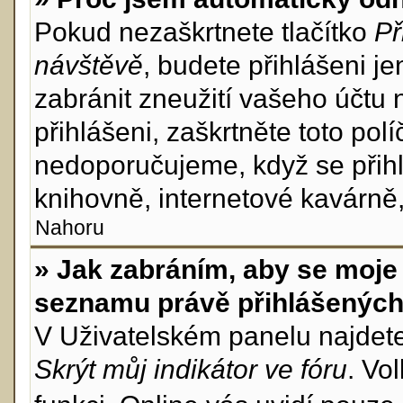
Pokud nezaškrtnete tlačítko
Př
návštěvě
, budete přihlášeni j
zabránit zneužití vašeho účtu 
přihlášeni, zaškrtněte toto pol
nedoporučujeme, když se přihl
knihovně, internetové kavárně, 
Nahoru
» Jak zabráním, aby se moje 
seznamu právě přihlášenýc
V Uživatelském panelu najdet
Skrýt můj indikátor ve fóru
. Vo