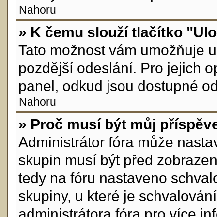
Nahoru
» K čemu slouží tlačítko "Ulo
Tato možnost vám umožňuje ul
pozdější odeslání. Pro jejich 
panel, odkud jsou dostupné odp
Nahoru
» Proč musí být můj příspěv
Administrátor fóra může nastav
skupin musí být před zobrazen
tedy na fóru nastaveno schvalo
skupiny, u které je schvalován
administrátora fóra pro více in