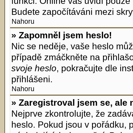
funkci. Online vás uvidí pouze 
Budete započítáváni mezi skryt
Nahoru
» Zapomněl jsem heslo!
Nic se neděje, vaše heslo můž
případě zmáčkněte na přihlašo
svoje heslo
, pokračujte dle in
přihlášeni.
Nahoru
» Zaregistroval jsem se, ale 
Nejprve zkontrolujte, že zadá
heslo. Pokud jsou v pořádku, 