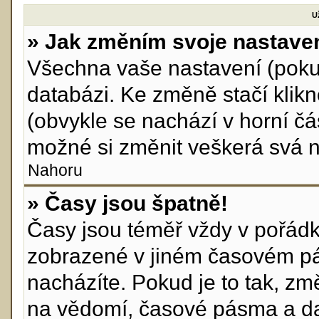
U
» Jak změním svoje nastave
Všechna vaše nastavení (pokud
databázi. Ke změně stačí klik
(obvykle se nachází v horní čá
možné si změnit veškerá svá n
Nahoru
» Časy jsou špatně!
Časy jsou téměř vždy v pořádku
zobrazené v jiném časovém pá
nacházíte. Pokud je to tak, zm
na vědomí, časové pásma a da