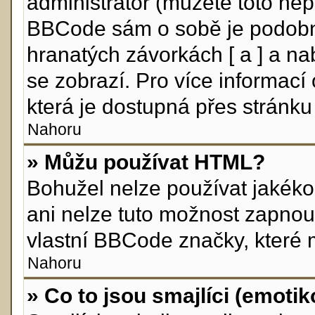
administrátor (můžete toto nepo
BBCode sám o sobě je podobný
hranatých závorkách [ a ] a nab
se zobrazí. Pro více informací
která je dostupná přes stránku 
Nahoru
» Můžu používat HTML?
Bohužel nelze používat jakéko
ani nelze tuto možnost zapnou
vlastní BBCode značky, které
Nahoru
» Co to jsou smajlíci (emoti