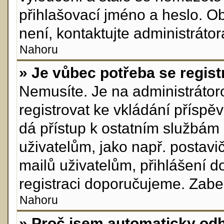
přihlašovací jméno a heslo. O
není, kontaktujte administráto
Nahoru
» Je vůbec potřeba se regist
Nemusíte. Je na administrátorov
registrovat ke vkládání přísp
dá přístup k ostatním služb
uživatelům, jako např. postavi
mailů uživatelům, přihlášení d
registraci doporučujeme. Zabere
Nahoru
» Proč jsem automaticky od