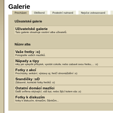
Galerie
Procházet
Oblíbené
Poslední nahrané
Nejvíce zobrazované
Uživatelské galerie
Uživatelské galerie
Tato galerie obsahuje osobní alba uživatelů.
Název alba
Vaše fretky :o)
Fotografie vašich mazlíků.
Nápady a tipy
triky jak vylepšit příbytek, vyrobit cokoliv, nebo zabavit svou fretku,... :o)
Fotky z akcí
Procházky, setkání, výstavy aj. fretčí shromáždění :o)
Srandičky :oD
Zábavné, komické fotky fretíků :o)
Ostatní domácí mazlíci
Další zvířena obývající, váš byt, nebo žijící kolem vás ;o)
Fotky k diskuzím
fotky k diskuzím, tématům, článkům...