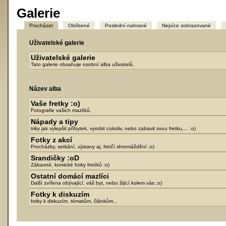
Galerie
Procházet
Oblíbené
Poslední nahrané
Nejvíce zobrazované
Uživatelské galerie
Uživatelské galerie
Tato galerie obsahuje osobní alba uživatelů.
Název alba
Vaše fretky :o)
Fotografie vašich mazlíků.
Nápady a tipy
triky jak vylepšit příbytek, vyrobit cokoliv, nebo zabavit svou fretku,... :o)
Fotky z akcí
Procházky, setkání, výstavy aj. fretčí shromáždění :o)
Srandičky :oD
Zábavné, komické fotky fretíků :o)
Ostatní domácí mazlíci
Další zvířena obývající, váš byt, nebo žijící kolem vás ;o)
Fotky k diskuzím
fotky k diskuzím, tématům, článkům...