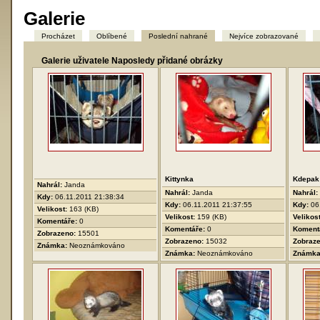
Galerie
Procházet
Oblíbené
Poslední nahrané
Nejvíce zobrazované
Galerie uživatele Naposledy přidané obrázky
Kittynka
Kdepak j
Nahrál:
Janda
Nahrál:
Janda
Nahrál:
Kdy:
06.11.2011 21:38:34
Kdy:
06.11.2011 21:37:55
Kdy:
06
Velikost:
163 (KB)
Velikost:
159 (KB)
Velikos
Komentáře:
0
Komentáře:
0
Koment
Zobrazeno:
15501
Zobrazeno:
15032
Zobraz
Známka:
Neoznámkováno
Známka:
Neoznámkováno
Známk