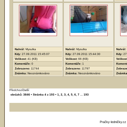
Nahrál:
Mysulka
Nahrál:
Mysulka
Nahrál:
Kdy:
27.09.2011 15:45:07
Kdy:
27.09.2011 15:44:30
Kdy:
27
Velikost:
41 (KB)
Velikost:
66 (KB)
Velikos
Komentáře:
0
Komentáře:
1
Koment
Zobrazeno:
11744
Zobrazeno:
11797
Zobraz
Známka:
Neoznámkováno
Známka:
Neoznámkováno
Známk
Předchozí
Další
obrázků: 3846 •
Stránka
4
z
193
•
1
,
2
,
3
,
4
,
5
,
6
,
7
...
193
Pračky-ledničky.cz