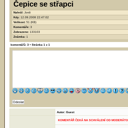
Čepice se střapci
Nahrál:
Jordi
Kdy:
12.09.2008 22:47:02
Velikost:
51 (KB)
Komentáře:
3
Zobrazeno:
133103
Známka:
1
komentářů: 3 • Stránka
1
z
1
Autor:
Guest
KOMENTÁŘ ČEKÁ NA SCHVÁLENÍ OD MODERÁT