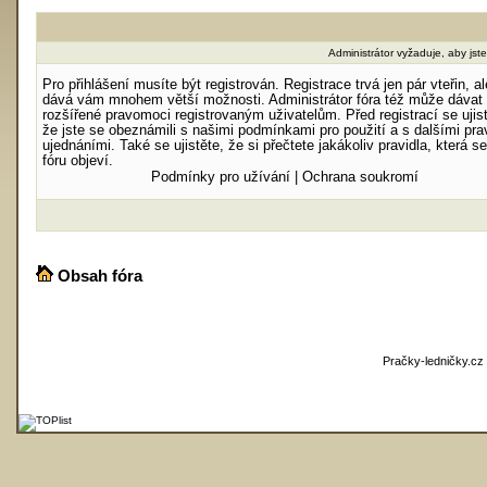
Administrátor vyžaduje, aby jste 
Pro přihlášení musíte být registrován. Registrace trvá jen pár vteřin, al
dává vám mnohem větší možnosti. Administrátor fóra též může dávat
rozšířené pravomoci registrovaným uživatelům. Před registrací se ujist
že jste se obeznámili s našimi podmínkami pro použití a s dalšími prav
ujednáními. Také se ujistěte, že si přečtete jakákoliv pravidla, která s
fóru objeví.
Podmínky pro užívání
|
Ochrana soukromí
Obsah fóra
Pračky-ledničky.cz