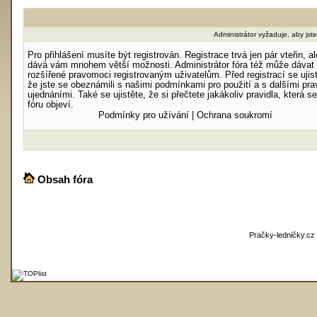
Administrátor vyžaduje, aby jste 
Pro přihlášení musíte být registrován. Registrace trvá jen pár vteřin, al
dává vám mnohem větší možnosti. Administrátor fóra též může dávat
rozšířené pravomoci registrovaným uživatelům. Před registrací se ujist
že jste se obeznámili s našimi podmínkami pro použití a s dalšími prav
ujednáními. Také se ujistěte, že si přečtete jakákoliv pravidla, která s
fóru objeví.
Podmínky pro užívání
|
Ochrana soukromí
Obsah fóra
Pračky-ledničky.cz