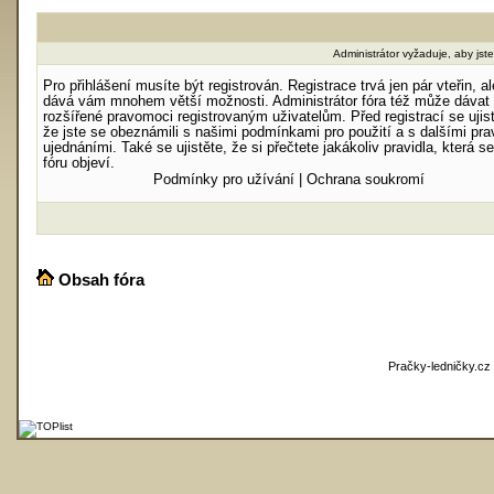
Administrátor vyžaduje, aby jste 
Pro přihlášení musíte být registrován. Registrace trvá jen pár vteřin, al
dává vám mnohem větší možnosti. Administrátor fóra též může dávat
rozšířené pravomoci registrovaným uživatelům. Před registrací se ujist
že jste se obeznámili s našimi podmínkami pro použití a s dalšími prav
ujednáními. Také se ujistěte, že si přečtete jakákoliv pravidla, která s
fóru objeví.
Podmínky pro užívání
|
Ochrana soukromí
Obsah fóra
Pračky-ledničky.cz