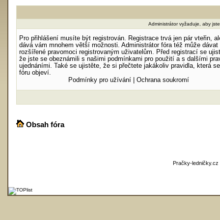
Administrátor vyžaduje, aby jste 
Pro přihlášení musíte být registrován. Registrace trvá jen pár vteřin, al
dává vám mnohem větší možnosti. Administrátor fóra též může dávat
rozšířené pravomoci registrovaným uživatelům. Před registrací se ujist
že jste se obeznámili s našimi podmínkami pro použití a s dalšími prav
ujednáními. Také se ujistěte, že si přečtete jakákoliv pravidla, která s
fóru objeví.
Podmínky pro užívání
|
Ochrana soukromí
Obsah fóra
Pračky-ledničky.cz