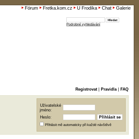
Fórum
Fretka.kom.cz
U Frodíka
Chat
Galerie
Podrobné vyhledávání
Registrovat
|
Pravidla
|
FAQ
Uživatelské
jméno:
Heslo:
Přihlásit mě automaticky při každé návštěvě