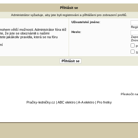
Přihlásit se
Administrátor vyžaduje, aby jste byli registrováni a přihlášeni pro zobrazení profilů.
Uživatelské jméno:
Regi
mnohem větší možnosti. Administrátor fóra též
Heslo:
e, že jste se obeznámili s našimi
ete jakákoliv pravidla, která se na fóru
Zapo
Znov
mí
P
S
Přeskočit na
Pračky-ledničky.cz
|
ABC elektro
|
A-A elektro
|
Pro fretky