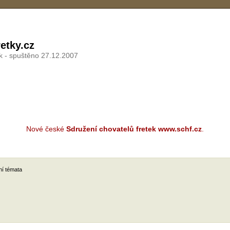
etky.cz
k - spuštěno 27.12.2007
Nové české
Sdružení chovatelů fretek www.schf.cz
.
ní témata