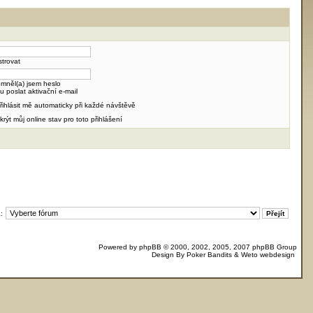
strovat
mněl(a) jsem heslo
u poslat aktivační e-mail
řihlásit mě automaticky při každé návštěvě
krýt můj online stav pro toto přihlášení
:
Powered by
phpBB
© 2000, 2002, 2005, 2007 phpBB Group
Design By
Poker Bandits
&
Weto webdesign