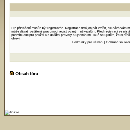
Pro přihlášení musíte být registrován. Registrace trvá jen pár vteřin, ale dává vám 
může dávat rozšířené pravomoci registrovaným uživatelům. Před registrací se ujistět
podmínkami pro použití a s dalšími pravidly a ujednáními. Také se ujistěte, že si přečt
objeví.
Podmínky pro užívání
|
Ochrana soukro
Obsah fóra