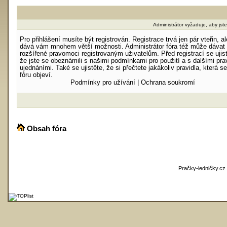
Administrátor vyžaduje, aby jste 
Pro přihlášení musíte být registrován. Registrace trvá jen pár vteřin, al
dává vám mnohem větší možnosti. Administrátor fóra též může dávat
rozšířené pravomoci registrovaným uživatelům. Před registrací se ujist
že jste se obeznámili s našimi podmínkami pro použití a s dalšími prav
ujednáními. Také se ujistěte, že si přečtete jakákoliv pravidla, která s
fóru objeví.
Podmínky pro užívání
|
Ochrana soukromí
Obsah fóra
Pračky-ledničky.cz