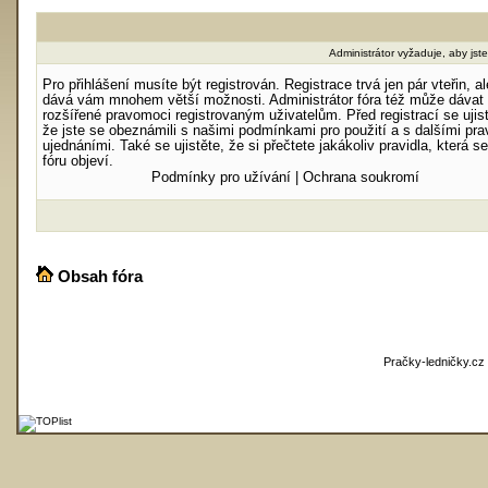
Administrátor vyžaduje, aby jste 
Pro přihlášení musíte být registrován. Registrace trvá jen pár vteřin, al
dává vám mnohem větší možnosti. Administrátor fóra též může dávat
rozšířené pravomoci registrovaným uživatelům. Před registrací se ujist
že jste se obeznámili s našimi podmínkami pro použití a s dalšími prav
ujednáními. Také se ujistěte, že si přečtete jakákoliv pravidla, která s
fóru objeví.
Podmínky pro užívání
|
Ochrana soukromí
Obsah fóra
Pračky-ledničky.cz