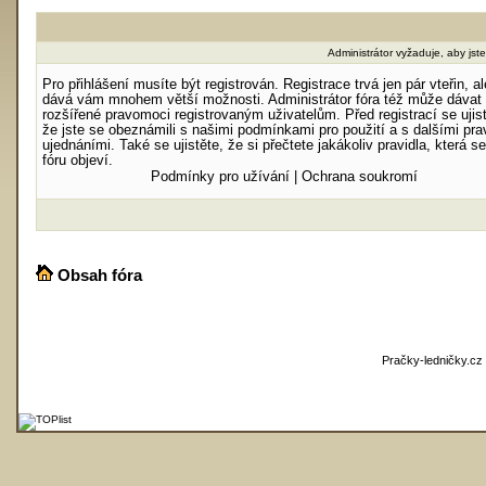
Administrátor vyžaduje, aby jste 
Pro přihlášení musíte být registrován. Registrace trvá jen pár vteřin, al
dává vám mnohem větší možnosti. Administrátor fóra též může dávat
rozšířené pravomoci registrovaným uživatelům. Před registrací se ujist
že jste se obeznámili s našimi podmínkami pro použití a s dalšími prav
ujednáními. Také se ujistěte, že si přečtete jakákoliv pravidla, která s
fóru objeví.
Podmínky pro užívání
|
Ochrana soukromí
Obsah fóra
Pračky-ledničky.cz