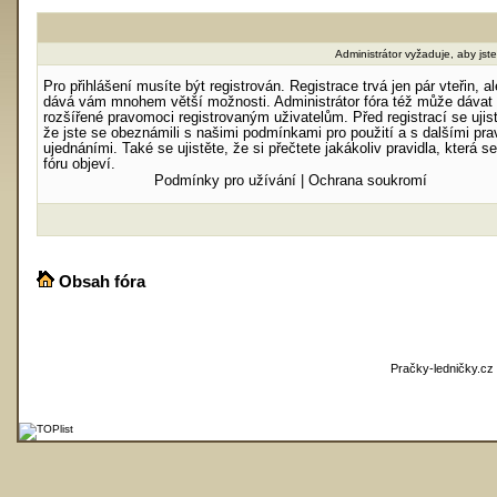
Administrátor vyžaduje, aby jste 
Pro přihlášení musíte být registrován. Registrace trvá jen pár vteřin, al
dává vám mnohem větší možnosti. Administrátor fóra též může dávat
rozšířené pravomoci registrovaným uživatelům. Před registrací se ujist
že jste se obeznámili s našimi podmínkami pro použití a s dalšími prav
ujednáními. Také se ujistěte, že si přečtete jakákoliv pravidla, která s
fóru objeví.
Podmínky pro užívání
|
Ochrana soukromí
Obsah fóra
Pračky-ledničky.cz