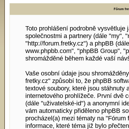
Fórum fre
Toto prohlášení podrobně vysvětluje 
společnostmi a partnery (dále "my", "
"http://forum.fretky.cz") a phpBB (dále 
www.phpbb.com", "phpBB Group", "ph
shromážděné během každé vaší návšt
Vaše osobní údaje jsou shromážděny
fretky.cz" způsobí to, že phpBB softw
textové soubory, které jsou stáhnut
internetového prohlížeče. První dvě co
(dále "uživatelské-id") a anonymní iden
vám automaticky přiděleno phpBB soft
procházel(a) mezi tématy na "Fórum fr
informace, které téma již bylo přečte