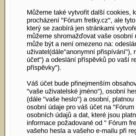
Můžeme také vytvořit další cookies, 
procházení "Fórum fretky.cz", ale ty
který se zaobírá jen stránkami vytv
můžeme shromažďovat vaše osobní úda
může být a není omezeno na: odeslá
uživatel(dále"anonymní přispívání"), r
účet") a odeslání příspěvků po vaší re
příspěvky").
Váš účet bude přinejmenším obsahova
"vaše uživatelské jméno"), osobní he
(dále "vaše heslo") a osobní, platnou
osobní údaje pro váš účet na "Fórum 
osobních údajů a dat, které jsou platn
informace požadované od " Fórum fre
vašeho hesla a vašeho e-mailu při re