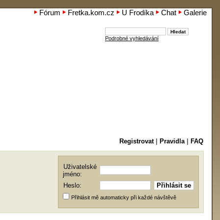
Fórum
Fretka.kom.cz
U Frodíka
Chat
Galerie
Podrobné vyhledávání
Registrovat
|
Pravidla
|
FAQ
Uživatelské
jméno:
Heslo:
Přihlásit mě automaticky při každé návštěvě