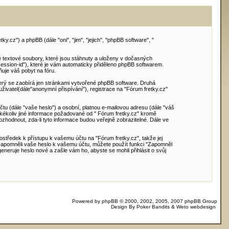
y.cz") a phpBB (dále "oni", "jim", "jejich", "phpBB software", "
 textové soubory, které jsou stáhnuty a uloženy v dočasných
"session-id"), které je vám automaticky přiděleno phpBB softwarem.
ňuje váš pobyt na fóru.
terý se zaobírá jen stránkami vytvořené phpBB software. Druhá
vatel(dále"anonymní přispívání"), registrace na "Fórum fretky.cz"
tu (dále "vaše heslo") a osobní, platnou e-mailovou adresu (dále "váš
akékoliv jiné informace požadované od " Fórum fretky.cz" kromě
hodnout, zda-li tyto informace budou veřejně zobrazitelné. Dále ve
ostředek k přístupu k vašemu účtu na "Fórum fretky.cz", takže jej
e zapomněli vaše heslo k vašemu účtu, můžete použít funkci "Zapomněl
ruje heslo nové a zašle vám ho, abyste se mohli přihlásit o svůj
Powered by
phpBB
© 2000, 2002, 2005, 2007 phpBB Group
Design By
Poker Bandits
&
Weto webdesign