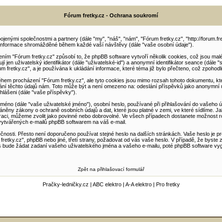
Fórum fretky.cz - Ochrana soukromí
enými společnostmi a partnery (dále "my", "náš", "nám", "Fórum fretky.cz", "http://forum.fretk
informace shromážděné během každé vaší návštěvy (dále "vaše osobní údaje").
m "Fórum fretky.cz" způsobí to, že phpBB software vytvoří několik cookies, což jsou malé
jen uživatelský identifikátor (dále "uživatelské-id") a anonymní identifikátor seance (dále 
um fretky.cz", a je používána k ukládání informace, které téma již bylo přečteno, což zpohodl
během procházení "Fórum fretky.cz", ale tyto cookies jsou mimo rozsah tohoto dokumentu, k
 těchto údajů nám. Toto může být a není omezeno na: odeslání příspěvků jako anonymní uži
ihlášeni (dále "vaše příspěvky").
éno (dále "vaše uživatelské jméno"), osobní heslo, používané při přihlašování do vašeho úč
ráněny zákony o ochraně osobních údajů a dat, které jsou platné v zemi, ve které sídlíme. J
raci, můžeme zvolit jako povinné nebo dobrovolné. Ve všech případech dostanete možnost roz
vytvářených e-mailů phpBB softwarem na váš e-mail.
čnosti. Přesto není doporučeno používat stejné heslo na dalších stránkách. Vaše heslo je pr
retky.cz", phpBB nebo jiné, třetí strany, požadovat od vás vaše heslo. V případě, že byst
ude žádat zadaní vašeho uživatelského jména a vašeho e-mailu, poté phpBB software vygene
Zpět na přihlašovací formulář
Pračky-ledničky.cz
|
ABC elektro
|
A-A elektro
|
Pro fretky