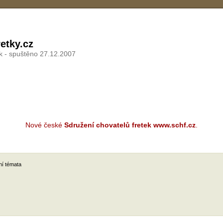
etky.cz
k - spuštěno 27.12.2007
Nové české
Sdružení chovatelů fretek www.schf.cz
.
ní témata