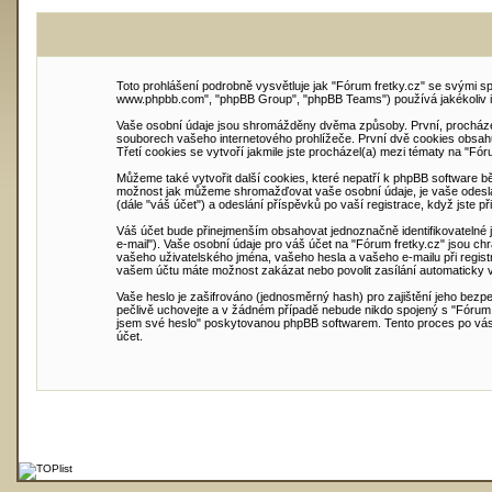
Toto prohlášení podrobně vysvětluje jak "Fórum fretky.cz" se svými spoj
www.phpbb.com", "phpBB Group", "phpBB Teams") používá jakékoliv 
Vaše osobní údaje jsou shromážděny dvěma způsoby. První, procházení
souborech vašeho internetového prohlížeče. První dvě cookies obsahují 
Třetí cookies se vytvoří jakmile jste procházel(a) mezi tématy na "Fór
Můžeme také vytvořit další cookies, které nepatří k phpBB software 
možnost jak můžeme shromažďovat vaše osobní údaje, je vaše odeslání
(dále "váš účet") a odeslání příspěvků po vaší registrace, když jste př
Váš účet bude přinejmenším obsahovat jednoznačně identifikovatelné jm
e-mail"). Vaše osobní údaje pro váš účet na "Fórum fretky.cz" jsou ch
vašeho uživatelského jména, vašeho hesla a vašeho e-mailu při regist
vašem účtu máte možnost zakázat nebo povolit zasílání automaticky 
Vaše heslo je zašifrováno (jednosměrný hash) pro zajištění jeho bezpe
pečlivě uchovejte a v žádném případě nebude nikdo spojený s "Fórum f
jsem své heslo" poskytovanou phpBB softwarem. Tento proces po vás b
účet.