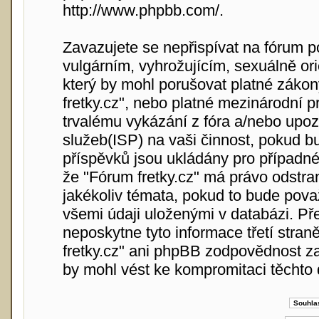
http://www.phpbb.com/
.
Zavazujete se nepřispívat na fórum 
vulgárním, vyhrožujícím, sexuálně or
který by mohl porušovat platné zákon
fretky.cz", nebo platné mezinárodní 
trvalému vykázání z fóra a/nebo upoz
služeb(ISP) na vaši činnost, pokud b
příspěvků jsou ukládány pro případné 
že "Fórum fretky.cz" má právo odstra
jakékoliv témata, pokud to bude pova
všemi údaji uloženými v databázi. Př
neposkytne tyto informace třetí stra
fretky.cz" ani phpBB zodpovědnost za
by mohl vést ke kompromitaci těchto 