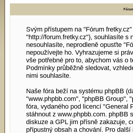
Fórum 
Svým přístupem na "Fórum fretky.cz" (
"http://forum.fretky.cz"), souhlasíte
nesouhlasíte, neprodleně opusťte "Fór
nepoužívejte ho. Vyhrazujeme si práv
vše potřebné pro to, abychom vás o t
Podmínky průběžně sledovat, vzhlede
nimi souhlasíte.
Naše fóra beží na systému phpBB (dále
"www.phpbb.com", "phpBB Group", "p
fóra, vydaného pod licencí "
General P
stáhnout z
www.phpbb.com
. phpBB s
diskuze a GPL jim přísně zakazuje, 
přípustný obsah a chování. Pro další