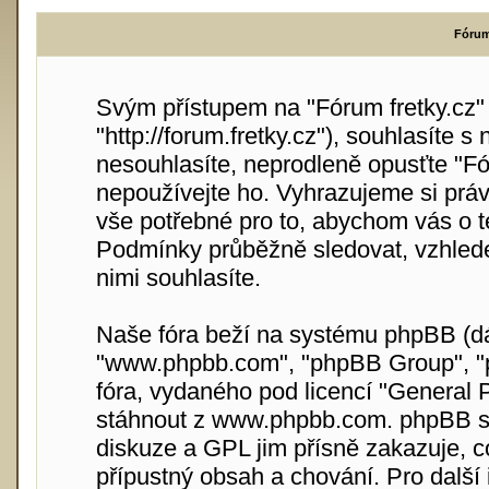
Fórum 
Svým přístupem na "Fórum fretky.cz" (
"http://forum.fretky.cz"), souhlasíte
nesouhlasíte, neprodleně opusťte "Fór
nepoužívejte ho. Vyhrazujeme si práv
vše potřebné pro to, abychom vás o t
Podmínky průběžně sledovat, vzhlede
nimi souhlasíte.
Naše fóra beží na systému phpBB (dále
"www.phpbb.com", "phpBB Group", "p
fóra, vydaného pod licencí "
General P
stáhnout z
www.phpbb.com
. phpBB s
diskuze a GPL jim přísně zakazuje, 
přípustný obsah a chování. Pro další