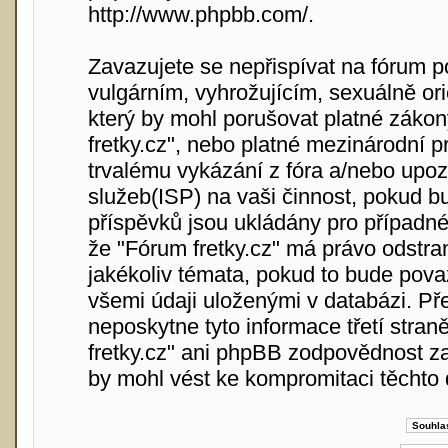
http://www.phpbb.com/
.
Zavazujete se nepřispívat na fórum 
vulgárním, vyhrožujícím, sexuálně or
který by mohl porušovat platné zákon
fretky.cz", nebo platné mezinárodní 
trvalému vykázání z fóra a/nebo upoz
služeb(ISP) na vaši činnost, pokud b
příspěvků jsou ukládány pro případné 
že "Fórum fretky.cz" má právo odstra
jakékoliv témata, pokud to bude pova
všemi údaji uloženými v databázi. Př
neposkytne tyto informace třetí stra
fretky.cz" ani phpBB zodpovědnost za
by mohl vést ke kompromitaci těchto 