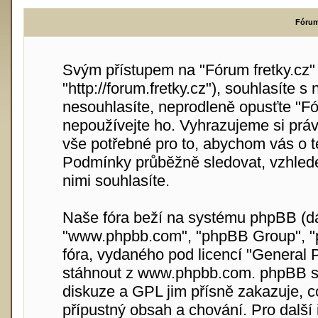
Fórum 
Svým přístupem na "Fórum fretky.cz" (
"http://forum.fretky.cz"), souhlasíte
nesouhlasíte, neprodleně opusťte "Fór
nepoužívejte ho. Vyhrazujeme si práv
vše potřebné pro to, abychom vás o t
Podmínky průběžně sledovat, vzhlede
nimi souhlasíte.
Naše fóra beží na systému phpBB (dále
"www.phpbb.com", "phpBB Group", "p
fóra, vydaného pod licencí "
General P
stáhnout z
www.phpbb.com
. phpBB s
diskuze a GPL jim přísně zakazuje, 
přípustný obsah a chování. Pro další