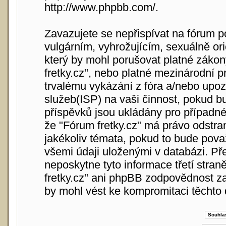
http://www.phpbb.com/
.
Zavazujete se nepřispívat na fórum 
vulgárním, vyhrožujícím, sexuálně or
který by mohl porušovat platné zákon
fretky.cz", nebo platné mezinárodní 
trvalému vykázání z fóra a/nebo upoz
služeb(ISP) na vaši činnost, pokud b
příspěvků jsou ukládány pro případné 
že "Fórum fretky.cz" má právo odstra
jakékoliv témata, pokud to bude pova
všemi údaji uloženými v databázi. Př
neposkytne tyto informace třetí stra
fretky.cz" ani phpBB zodpovědnost za
by mohl vést ke kompromitaci těchto 