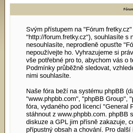
Fórum 
Svým přístupem na "Fórum fretky.cz" (
"http://forum.fretky.cz"), souhlasíte
nesouhlasíte, neprodleně opusťte "Fór
nepoužívejte ho. Vyhrazujeme si práv
vše potřebné pro to, abychom vás o t
Podmínky průběžně sledovat, vzhlede
nimi souhlasíte.
Naše fóra beží na systému phpBB (dále
"www.phpbb.com", "phpBB Group", "p
fóra, vydaného pod licencí "
General P
stáhnout z
www.phpbb.com
. phpBB s
diskuze a GPL jim přísně zakazuje, 
přípustný obsah a chování. Pro další