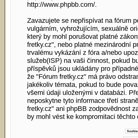
http://www.phpbb.com/
.
Zavazujete se nepřispívat na fórum 
vulgárním, vyhrožujícím, sexuálně or
který by mohl porušovat platné zákon
fretky.cz", nebo platné mezinárodní 
trvalému vykázání z fóra a/nebo upoz
služeb(ISP) na vaši činnost, pokud b
příspěvků jsou ukládány pro případné 
že "Fórum fretky.cz" má právo odstra
jakékoliv témata, pokud to bude pova
všemi údaji uloženými v databázi. Př
neposkytne tyto informace třetí stra
fretky.cz" ani phpBB zodpovědnost za
by mohl vést ke kompromitaci těchto 