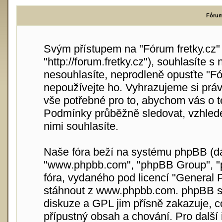
Fórum 
Svým přístupem na "Fórum fretky.cz" (
"http://forum.fretky.cz"), souhlasíte
nesouhlasíte, neprodleně opusťte "Fór
nepoužívejte ho. Vyhrazujeme si práv
vše potřebné pro to, abychom vás o t
Podmínky průběžně sledovat, vzhlede
nimi souhlasíte.
Naše fóra beží na systému phpBB (dále
"www.phpbb.com", "phpBB Group", "p
fóra, vydaného pod licencí "
General P
stáhnout z
www.phpbb.com
. phpBB s
diskuze a GPL jim přísně zakazuje, 
přípustný obsah a chování. Pro další