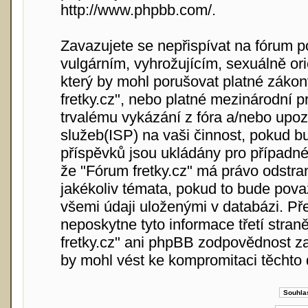
http://www.phpbb.com/
.
Zavazujete se nepřispívat na fórum 
vulgárním, vyhrožujícím, sexuálně or
který by mohl porušovat platné zákon
fretky.cz", nebo platné mezinárodní 
trvalému vykázání z fóra a/nebo upoz
služeb(ISP) na vaši činnost, pokud b
příspěvků jsou ukládány pro případné 
že "Fórum fretky.cz" má právo odstra
jakékoliv témata, pokud to bude pova
všemi údaji uloženými v databázi. Př
neposkytne tyto informace třetí stra
fretky.cz" ani phpBB zodpovědnost za
by mohl vést ke kompromitaci těchto 