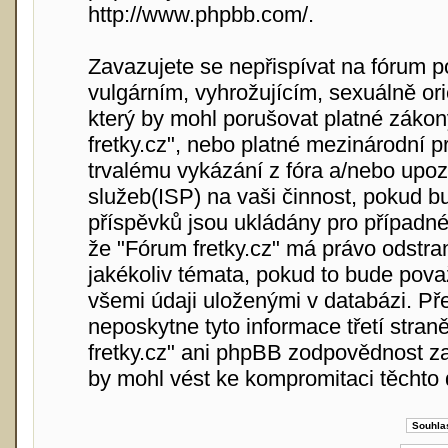
http://www.phpbb.com/
.
Zavazujete se nepřispívat na fórum 
vulgárním, vyhrožujícím, sexuálně or
který by mohl porušovat platné zákon
fretky.cz", nebo platné mezinárodní 
trvalému vykázání z fóra a/nebo upoz
služeb(ISP) na vaši činnost, pokud b
příspěvků jsou ukládány pro případné 
že "Fórum fretky.cz" má právo odstra
jakékoliv témata, pokud to bude pova
všemi údaji uloženými v databázi. Př
neposkytne tyto informace třetí stra
fretky.cz" ani phpBB zodpovědnost za
by mohl vést ke kompromitaci těchto 