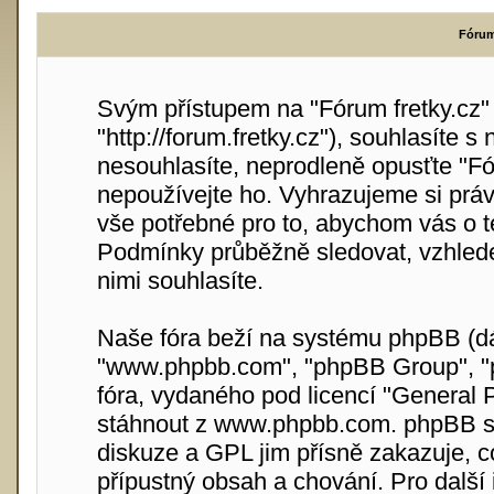
Fórum 
Svým přístupem na "Fórum fretky.cz" (
"http://forum.fretky.cz"), souhlasíte
nesouhlasíte, neprodleně opusťte "Fór
nepoužívejte ho. Vyhrazujeme si práv
vše potřebné pro to, abychom vás o t
Podmínky průběžně sledovat, vzhlede
nimi souhlasíte.
Naše fóra beží na systému phpBB (dále
"www.phpbb.com", "phpBB Group", "p
fóra, vydaného pod licencí "
General P
stáhnout z
www.phpbb.com
. phpBB s
diskuze a GPL jim přísně zakazuje, 
přípustný obsah a chování. Pro další