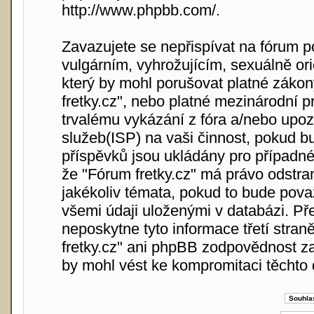
http://www.phpbb.com/
.
Zavazujete se nepřispívat na fórum 
vulgárním, vyhrožujícím, sexuálně or
který by mohl porušovat platné zákon
fretky.cz", nebo platné mezinárodní 
trvalému vykázání z fóra a/nebo upoz
služeb(ISP) na vaši činnost, pokud b
příspěvků jsou ukládány pro případné 
že "Fórum fretky.cz" má právo odstra
jakékoliv témata, pokud to bude pova
všemi údaji uloženými v databázi. Př
neposkytne tyto informace třetí stra
fretky.cz" ani phpBB zodpovědnost za
by mohl vést ke kompromitaci těchto 