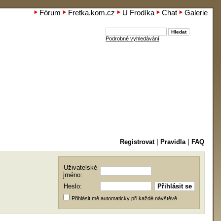
Fórum
Fretka.kom.cz
U Frodíka
Chat
Galerie
Podrobné vyhledávání
Registrovat
|
Pravidla
|
FAQ
Uživatelské
jméno:
Heslo:
Přihlásit mě automaticky při každé návštěvě