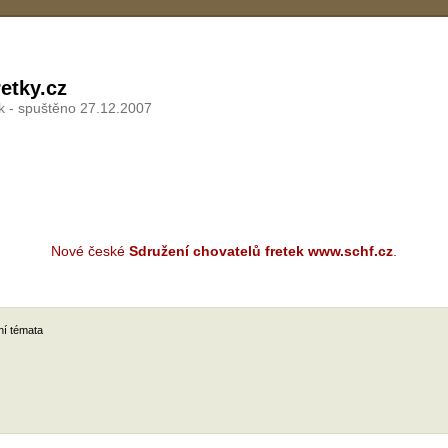
etky.cz
k - spuštěno 27.12.2007
Nové české
Sdružení chovatelů fretek www.schf.cz
.
ní témata