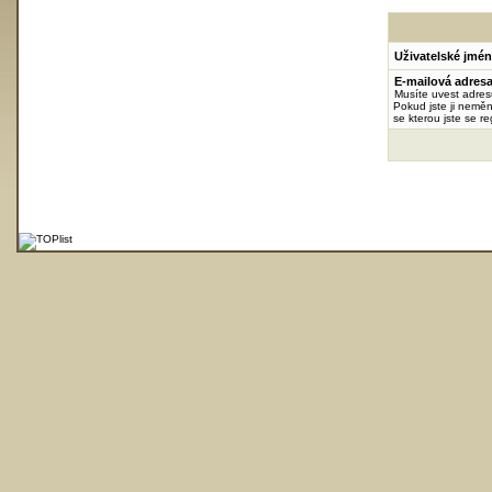
Uživatelské jmén
E-mailová adresa
Musíte uvest adre
Pokud jste ji neměni
se kterou jste se reg