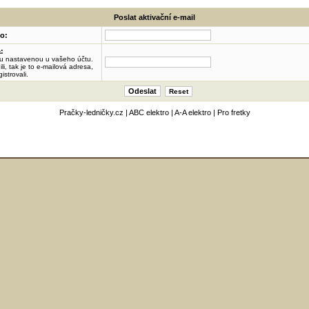
Poslat aktivační e-mail
o:
:
su nastavenou u vašeho účtu.
li, tak je to e-mailová adresa,
istrovali.
Pračky-ledničky.cz
|
ABC elektro
|
A-A elektro
|
Pro fretky