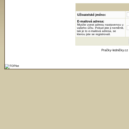
Uživatelské jméno:
E-mailová adresa:
Musíte uvest adresu nastavenou u
vašeho účtu. Pokud jste ji neměnili,
tak je to e-mailová adresa, se
kterou jste se registrovali.
Pračky-ledničky.cz